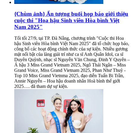
{Chùm ảnh} Ấn tượng buổi họp báo giới thiệu
cuộc thi "Hoa hậu Sinh viên Hòa bình Việt
Nam 2025"
Tối tối 27/9, tại TP. Đà Nẵng, chương trình "Cuộc thi Hoa
hậu Sinh viên Hòa bình Việt Nam 2025" đã tổ chức họp báo,
công bố các hoạt động chính thức của sự kiện. Nhiều gương
mặt nổi bật của làng giải trí như ca sĩ Anh Quân Idol, ca sĩ
Duyên Quỳnh, nhạc sĩ Nguyễn Văn Chung, Đinh Y Quyên –
Á hậu 3 Miss Grand Vietnam 2025, Ngô Thái Ngân – Miss
Grand Voice, Miss Grand Vietnam 2025, Phan Như Thuỳ -
Top 10 Miss Grand Vietnma 2025, đạo diễn Tuấn Bi Trần,
Annie Nguyễn – Hoa hậu doanh nhân Hoà bình thế giới
2025…. đã tham dự sự kiện.