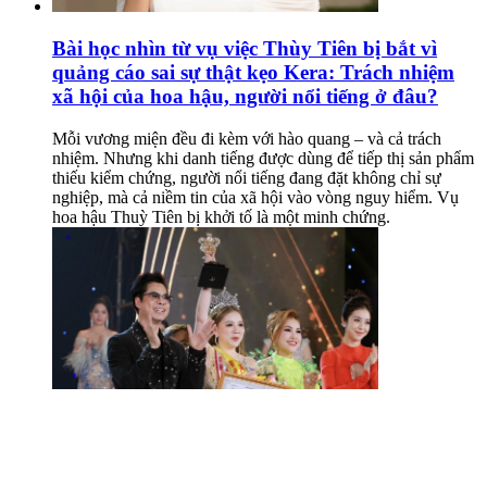
Bài học nhìn từ vụ việc Thùy Tiên bị bắt vì
quảng cáo sai sự thật kẹo Kera: Trách nhiệm
xã hội của hoa hậu, người nổi tiếng ở đâu?
Mỗi vương miện đều đi kèm với hào quang – và cả trách
nhiệm. Nhưng khi danh tiếng được dùng để tiếp thị sản phẩm
thiếu kiểm chứng, người nổi tiếng đang đặt không chỉ sự
nghiệp, mà cả niềm tin của xã hội vào vòng nguy hiểm. Vụ
hoa hậu Thuỳ Tiên bị khởi tố là một minh chứng.