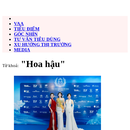
VAA
TIÊU ĐIỂM
GÓC NHÌN
TƯ VẤN TIÊU DÙNG
XU HƯỚNG THỊ TRƯỜNG
MEDIA
"Hoa hậu"
Từ khoá: