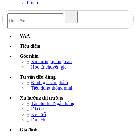
Photo
VAA
Tiêu điểm
Góc nhìn
Xu hướng quảng cáo
Học từ chuyên gia
Tư vấn tiêu dùng
Đánh giá sản phẩm
Tiêu dùng thông minh
Xu hướng thị trường
Tài chính - Ngân hàng
Địa ốc
Xe - Số
Du lịch
Gia đình