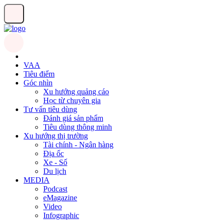
VAA
Tiêu điểm
Góc nhìn
Xu hướng quảng cáo
Học từ chuyên gia
Tư vấn tiêu dùng
Đánh giá sản phẩm
Tiêu dùng thông minh
Xu hướng thị trường
Tài chính - Ngân hàng
Địa ốc
Xe - Số
Du lịch
MEDIA
Podcast
eMagazine
Video
Infographic