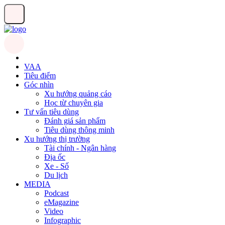
VAA
Tiêu điểm
Góc nhìn
Xu hướng quảng cáo
Học từ chuyên gia
Tư vấn tiêu dùng
Đánh giá sản phẩm
Tiêu dùng thông minh
Xu hướng thị trường
Tài chính - Ngân hàng
Địa ốc
Xe - Số
Du lịch
MEDIA
Podcast
eMagazine
Video
Infographic