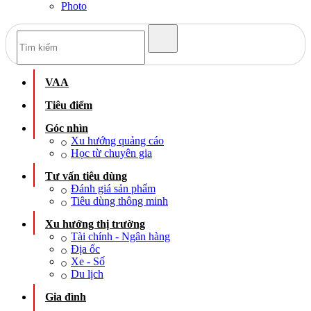
Photo
VAA
Tiêu điểm
Góc nhìn
Xu hướng quảng cáo
Học từ chuyên gia
Tư vấn tiêu dùng
Đánh giá sản phẩm
Tiêu dùng thông minh
Xu hướng thị trường
Tài chính - Ngân hàng
Địa ốc
Xe - Số
Du lịch
Gia đình