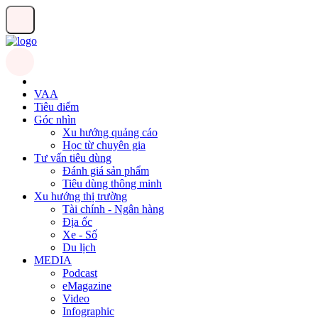
VAA
Tiêu điểm
Góc nhìn
Xu hướng quảng cáo
Học từ chuyên gia
Tư vấn tiêu dùng
Đánh giá sản phẩm
Tiêu dùng thông minh
Xu hướng thị trường
Tài chính - Ngân hàng
Địa ốc
Xe - Số
Du lịch
MEDIA
Podcast
eMagazine
Video
Infographic