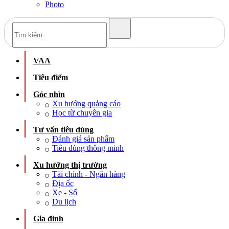
Photo
VAA
Tiêu điểm
Góc nhìn
Xu hướng quảng cáo
Học từ chuyên gia
Tư vấn tiêu dùng
Đánh giá sản phẩm
Tiêu dùng thông minh
Xu hướng thị trường
Tài chính - Ngân hàng
Địa ốc
Xe - Số
Du lịch
Gia đình