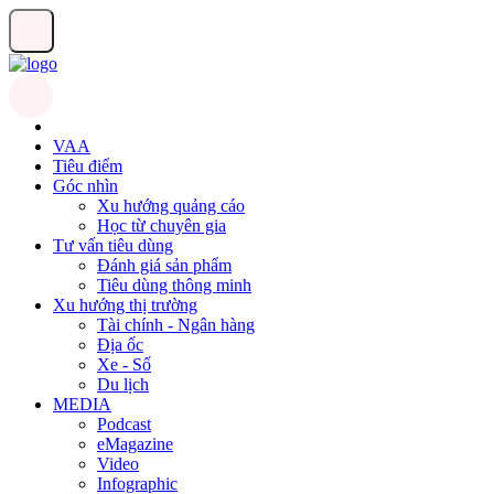
VAA
Tiêu điểm
Góc nhìn
Xu hướng quảng cáo
Học từ chuyên gia
Tư vấn tiêu dùng
Đánh giá sản phẩm
Tiêu dùng thông minh
Xu hướng thị trường
Tài chính - Ngân hàng
Địa ốc
Xe - Số
Du lịch
MEDIA
Podcast
eMagazine
Video
Infographic