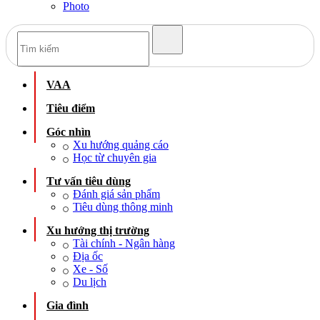
Photo
VAA
Tiêu điểm
Góc nhìn
Xu hướng quảng cáo
Học từ chuyên gia
Tư vấn tiêu dùng
Đánh giá sản phẩm
Tiêu dùng thông minh
Xu hướng thị trường
Tài chính - Ngân hàng
Địa ốc
Xe - Số
Du lịch
Gia đình