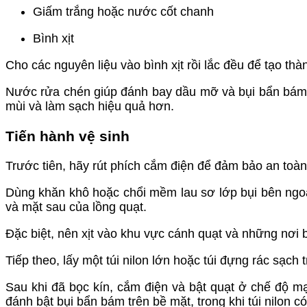
Giấm trắng hoặc nước cốt chanh
Bình xịt
Cho các nguyên liệu vào bình xịt rồi lắc đều để tạo th
Nước rửa chén giúp đánh bay dầu mỡ và bụi bẩn bám l
mùi và làm sạch hiệu quả hơn.
Tiến hành vệ sinh
Trước tiên, hãy rút phích cắm điện để đảm bảo an toàn
Dùng khăn khô hoặc chổi mềm lau sơ lớp bụi bên ngoài
và mặt sau của lồng quạt.
Đặc biệt, nên xịt vào khu vực cánh quạt và những nơi b
Tiếp theo, lấy một túi nilon lớn hoặc túi đựng rác sạch
Sau khi đã bọc kín, cắm điện và bật quạt ở chế độ m
đánh bật bụi bẩn bám trên bề mặt, trong khi túi nilon c