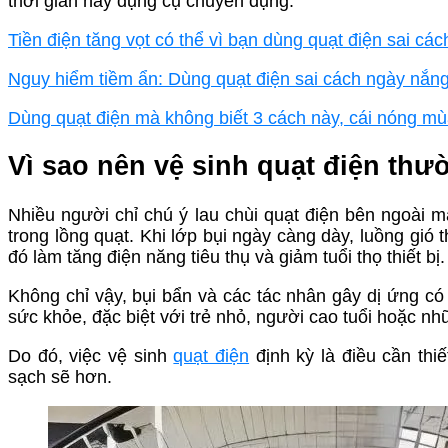
thời gian hay dụng cụ chuyên dụng.
Tiền điện tăng vọt có thể vì bạn dùng quạt điện sai c
Nguy hiểm tiềm ẩn: Dùng quạt điện sai cách ngày nắn
Dùng quạt điện mà không biết 3 cách này, cái nóng mù
Vì sao nên vệ sinh quạt điện th
Nhiều người chỉ chú ý lau chùi quạt điện bên ngoài 
trong lồng quạt. Khi lớp bụi ngày càng dày, luồng gió 
đó làm tăng điện năng tiêu thụ và giảm tuổi thọ thiết bị.
Không chỉ vậy, bụi bẩn và các tác nhân gây dị ứng c
sức khỏe, đặc biệt với trẻ nhỏ, người cao tuổi hoặc 
Do đó, việc vệ sinh
quạt điện
định kỳ là điều cần th
sạch sẽ hơn.