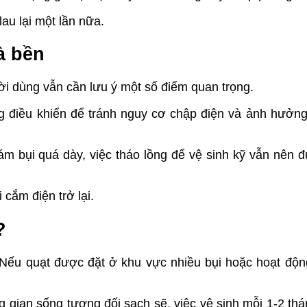
lau lại một lần nữa.
à bền
ời dùng vẫn cần lưu ý một số điểm quan trọng.
g điều khiển để tránh nguy cơ chập điện và ảnh hưởng
m bụi quá dày, việc tháo lồng để vệ sinh kỹ vẫn nên 
cắm điện trở lại.
?
Nếu quạt được đặt ở khu vực nhiều bụi hoặc hoạt động
.
 gian sống tương đối sạch sẽ, việc vệ sinh mỗi 1-2 thá