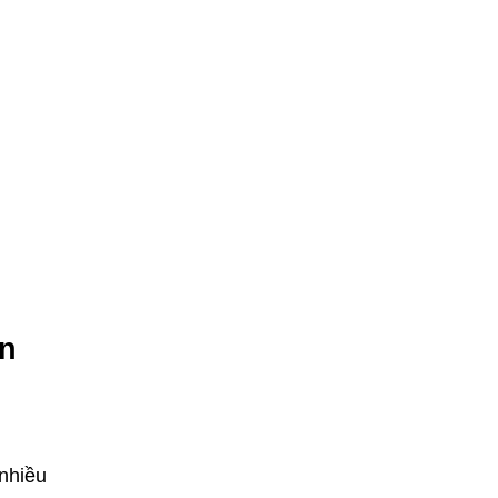
ẫn
 nhiều