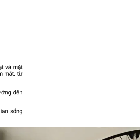
ạt và mặt
m mát, từ
hưởng đến
gian sống