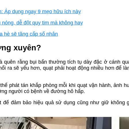
ách: Áp dụng ngay 9 mẹo hữu ích này
g nóng, dễ đột quỵ tim mà không hay
a hè sẽ tăng cấp số nhân
ường xuyên?
mà quên rằng bụi bẩn thường tích tụ dày đặc ở cánh qu
thổi ra sẽ yếu hơn, quạt phải hoạt động nhiều hơn để là
ó thể phát tán khắp phòng mỗi khi quạt vận hành, ảnh 
những người có bệnh về đường hô hấp.
iết để đảm bảo hiệu quả sử dụng cũng như giữ không 