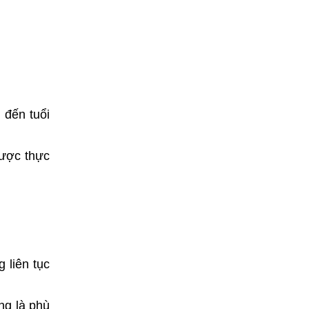
 đến tuổi
được thực
 liên tục
ng là phù