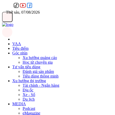
Thứ sáu, 07/08/2026
VAA
Tiêu điểm
Góc nhìn
Xu hướng quảng cáo
Học từ chuyên gia
Tư vấn tiêu dùng
Đánh giá sản phẩm
Tiêu dùng thông minh
Xu hướng thị trường
Tài chính - Ngân hàng
Địa ốc
Xe - Số
Du lịch
MEDIA
Podcast
eMagazine