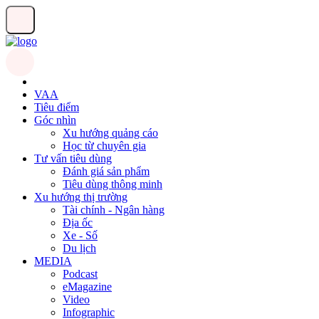
VAA
Tiêu điểm
Góc nhìn
Xu hướng quảng cáo
Học từ chuyên gia
Tư vấn tiêu dùng
Đánh giá sản phẩm
Tiêu dùng thông minh
Xu hướng thị trường
Tài chính - Ngân hàng
Địa ốc
Xe - Số
Du lịch
MEDIA
Podcast
eMagazine
Video
Infographic