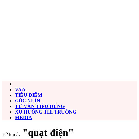
VAA
TIÊU ĐIỂM
GÓC NHÌN
TƯ VẤN TIÊU DÙNG
XU HƯỚNG THỊ TRƯỜNG
MEDIA
"quạt điện"
Từ khoá: