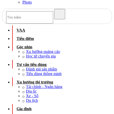
Photo
VAA
Tiêu điểm
Góc nhìn
Xu hướng quảng cáo
Học từ chuyên gia
Tư vấn tiêu dùng
Đánh giá sản phẩm
Tiêu dùng thông minh
Xu hướng thị trường
Tài chính - Ngân hàng
Địa ốc
Xe - Số
Du lịch
Gia đình