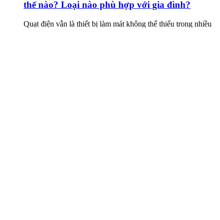
thế nào? Loại nào phù hợp với gia đình?
Quạt điện vẫn là thiết bị làm mát không thể thiếu trong nhiều
gia đình, đặc biệt vào mùa hè. Bên cạnh các mẫu quạt truyền
thống có cánh, những năm gần đây quạt không cánh cũng
ngày càng được ưa chuộng nhờ thiết kế hiện đại và nhiều tính
năng thông minh.
Bí quyết chọn quạt điện phù hợp cho gia đình:
Đừng chỉ nhìn giá hay công suất