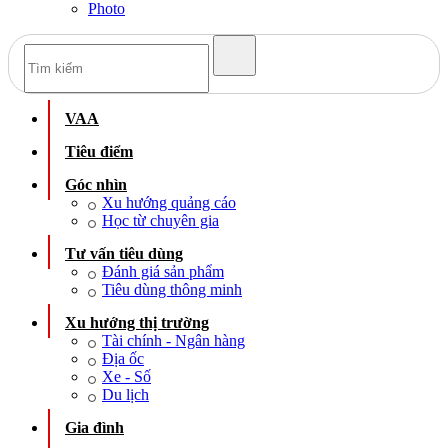
Photo
VAA
Tiêu điểm
Góc nhìn
Xu hướng quảng cáo
Học từ chuyên gia
Tư vấn tiêu dùng
Đánh giá sản phẩm
Tiêu dùng thông minh
Xu hướng thị trường
Tài chính - Ngân hàng
Địa ốc
Xe - Số
Du lịch
Gia đình