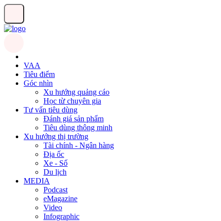
VAA
Tiêu điểm
Góc nhìn
Xu hướng quảng cáo
Học từ chuyên gia
Tư vấn tiêu dùng
Đánh giá sản phẩm
Tiêu dùng thông minh
Xu hướng thị trường
Tài chính - Ngân hàng
Địa ốc
Xe - Số
Du lịch
MEDIA
Podcast
eMagazine
Video
Infographic