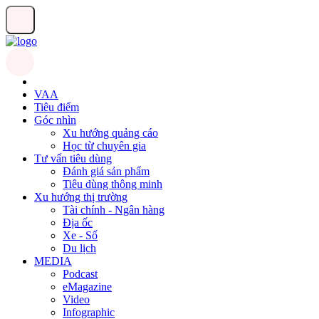
VAA
Tiêu điểm
Góc nhìn
Xu hướng quảng cáo
Học từ chuyên gia
Tư vấn tiêu dùng
Đánh giá sản phẩm
Tiêu dùng thông minh
Xu hướng thị trường
Tài chính - Ngân hàng
Địa ốc
Xe - Số
Du lịch
MEDIA
Podcast
eMagazine
Video
Infographic