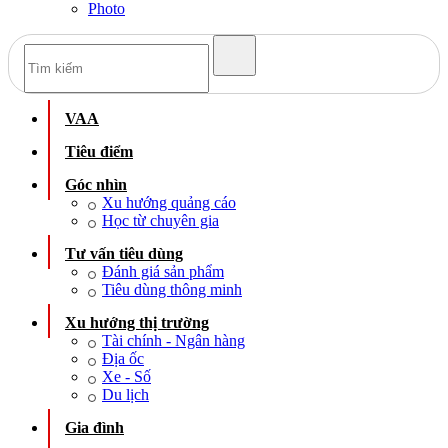
Photo
VAA
Tiêu điểm
Góc nhìn
Xu hướng quảng cáo
Học từ chuyên gia
Tư vấn tiêu dùng
Đánh giá sản phẩm
Tiêu dùng thông minh
Xu hướng thị trường
Tài chính - Ngân hàng
Địa ốc
Xe - Số
Du lịch
Gia đình