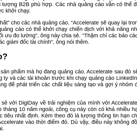
ối tượng B2B phù hợp. Các nhà quảng cáo vẫn có thể đ
ức khởi chạy.
ất” cho các nhà quảng cáo. “Accelerate sẽ quay lại tro
 quảng cáo có thể khởi chạy chiến dịch với khả năng n
tối ưu đo lường”, ông này chia sẻ. “Thậm chí các báo cá
c giám đốc tài chính”, ông nói thêm.
o?
sản phẩm mà họ đang quảng cáo. Accelerate sau đó s
g ty và các tài khoản trước khi chạy quảng cáo LinkedIn
ng để phát triển các chất liệu sáng tạo và gợi ý nhóm 
sẻ với DigiDay về trải nghiệm của mình với Accelerate
ào tháng 10 năm ngoái, công cụ này còn có khá nhiều hạ
 tiêu nhất định. Kèm theo đó là lượng thông tin hạn c
Accelerate vào thời điểm đó. Dù vậy, điều này không đ
i.