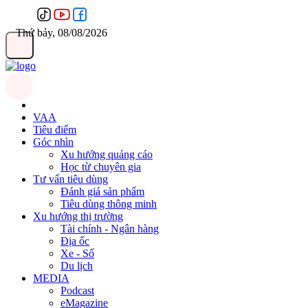
Thứ bảy, 08/08/2026
VAA
Tiêu điểm
Góc nhìn
Xu hướng quảng cáo
Học từ chuyên gia
Tư vấn tiêu dùng
Đánh giá sản phẩm
Tiêu dùng thông minh
Xu hướng thị trường
Tài chính - Ngân hàng
Địa ốc
Xe - Số
Du lịch
MEDIA
Podcast
eMagazine