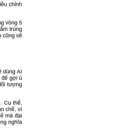
iều chỉnh
ng vòng 5
hắm trúng
o cũng sẽ
ẽ dùng AI
 để gợi ú
đối tượng
. Cụ thể,
n chế, ví
hế mà đại
ồng nghĩa