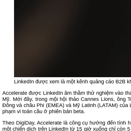
LinkedIn được xem là một kênh quảng cáo B2B khá
Accelerate được LinkedIn âm thầm thử nghiệm vào th
Mỹ. Mới đây, trong mội hội thảo Cannes Lions, ông
Đông và châu Phi (EMEA) và Mỹ Latinh (LATAM) của Li
phạm vi toàn cầu ở phiên bản beta.
Theo DigiDay, Accelerate là công cụ hướng đến tính hi
một chiến dịch trên LinkedIn từ 15 giờ xuống chỉ còn 