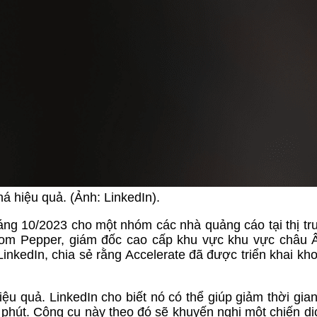
 hiệu quả. (Ảnh: LinkedIn).
áng 10/2023 cho một nhóm các nhà quảng cáo tại thị t
 Tom Pepper, giám đốc cao cấp khu vực khu vực châu 
nkedIn, chia sẻ rằng Accelerate đã được triển khai k
ệu quả. LinkedIn cho biết nó có thể giúp giảm thời gian
5 phút. Công cụ này theo đó sẽ khuyến nghị một chiến dị