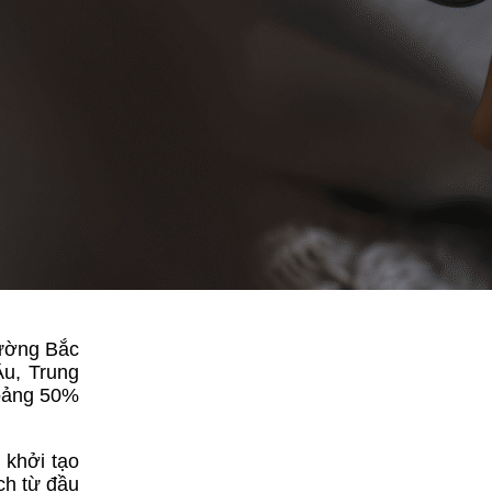
rường Bắc
Âu, Trung
hoảng 50%
 khởi tạo
ch từ đầu