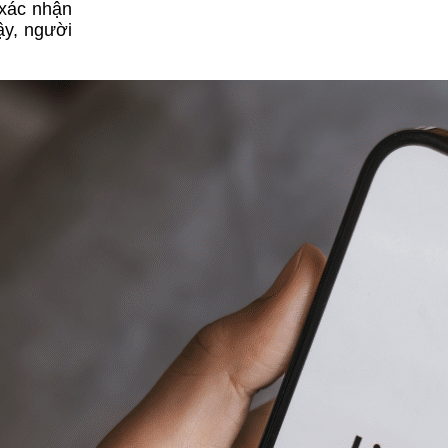
 xác nhận
ậy, người