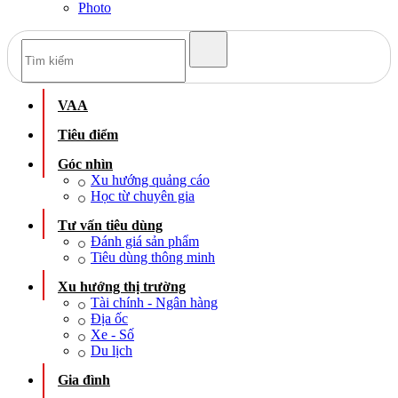
Photo
VAA
Tiêu điểm
Góc nhìn
Xu hướng quảng cáo
Học từ chuyên gia
Tư vấn tiêu dùng
Đánh giá sản phẩm
Tiêu dùng thông minh
Xu hướng thị trường
Tài chính - Ngân hàng
Địa ốc
Xe - Số
Du lịch
Gia đình