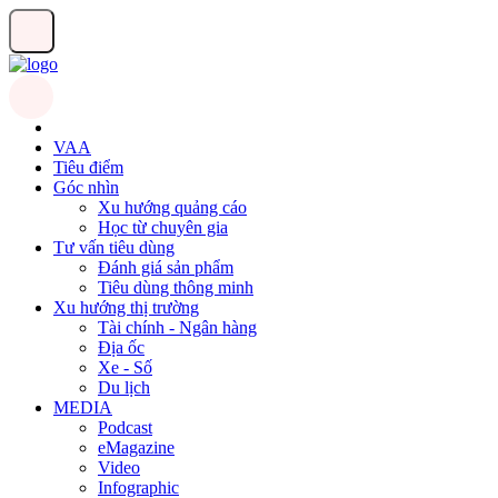
VAA
Tiêu điểm
Góc nhìn
Xu hướng quảng cáo
Học từ chuyên gia
Tư vấn tiêu dùng
Đánh giá sản phẩm
Tiêu dùng thông minh
Xu hướng thị trường
Tài chính - Ngân hàng
Địa ốc
Xe - Số
Du lịch
MEDIA
Podcast
eMagazine
Video
Infographic