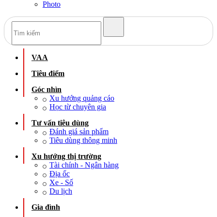
Photo
VAA
Tiêu điểm
Góc nhìn
Xu hướng quảng cáo
Học từ chuyên gia
Tư vấn tiêu dùng
Đánh giá sản phẩm
Tiêu dùng thông minh
Xu hướng thị trường
Tài chính - Ngân hàng
Địa ốc
Xe - Số
Du lịch
Gia đình