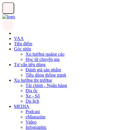
VAA
Tiêu điểm
Góc nhìn
Xu hướng quảng cáo
Học từ chuyên gia
Tư vấn tiêu dùng
Đánh giá sản phẩm
Tiêu dùng thông minh
Xu hướng thị trường
Tài chính - Ngân hàng
Địa ốc
Xe - Số
Du lịch
MEDIA
Podcast
eMagazine
Video
Infographic