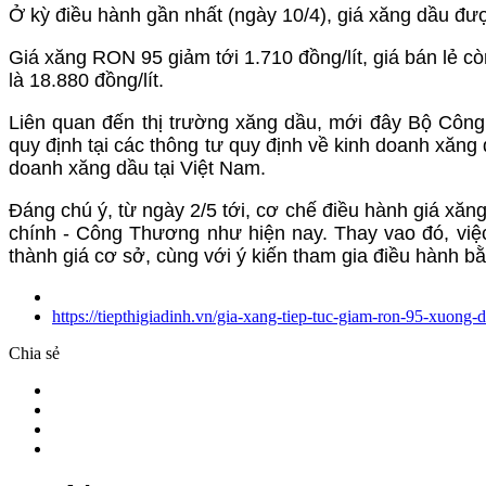
Ở kỳ điều hành gần nhất (ngày 10/4), giá xăng dầu đư
Giá xăng RON 95 giảm tới 1.710 đồng/lít, giá bán lẻ cò
là 18.880 đồng/lít.
Liên quan đến thị trường xăng dầu, mới đây Bộ Công
quy định tại các thông tư quy định về kinh doanh xăng 
doanh xăng dầu tại Việt Nam.
Đáng chú ý, từ ngày 2/5 tới, cơ chế điều hành giá xăn
chính - Công Thương như hiện nay. Thay vao đó, việc
thành giá cơ sở, cùng với ý kiến tham gia điều hành b
https://tiepthigiadinh.vn/gia-xang-tiep-tuc-giam-ron-95-xuong
Chia sẻ