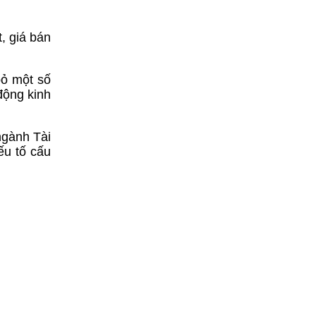
, giá bán
bỏ một số
động kinh
ngành Tài
ếu tố cấu