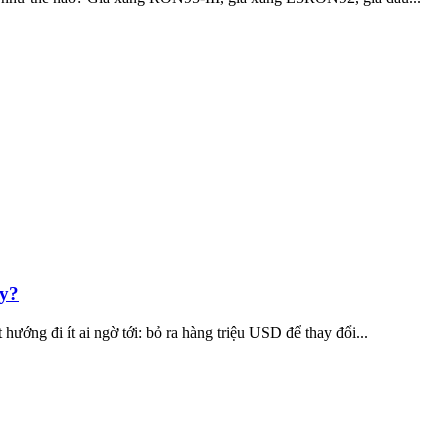
ay?
ướng đi ít ai ngờ tới: bỏ ra hàng triệu USD để thay đổi...