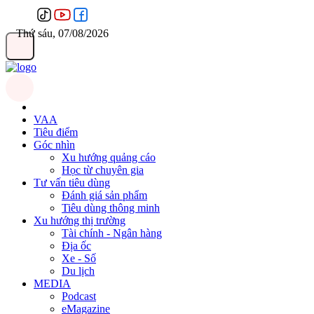
Thứ sáu, 07/08/2026
VAA
Tiêu điểm
Góc nhìn
Xu hướng quảng cáo
Học từ chuyên gia
Tư vấn tiêu dùng
Đánh giá sản phẩm
Tiêu dùng thông minh
Xu hướng thị trường
Tài chính - Ngân hàng
Địa ốc
Xe - Số
Du lịch
MEDIA
Podcast
eMagazine