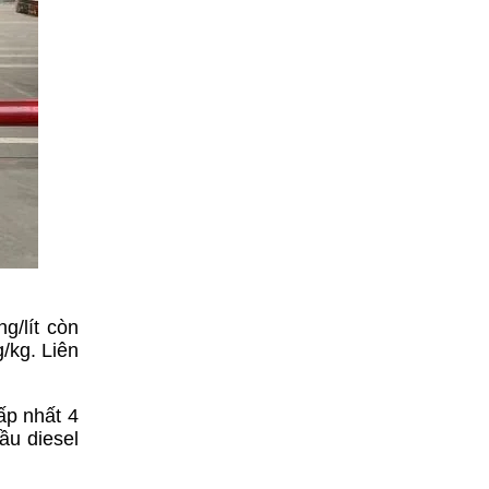
g/lít còn
/kg. Liên
ấp nhất 4
ầu diesel