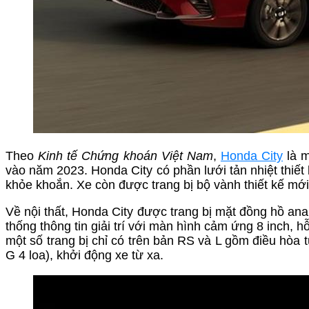
Theo
Kinh tế Chứng khoán Việt Nam
,
Honda City
là m
vào năm 2023. Honda City có phần lưới tản nhiệt thiết 
khỏe khoắn. Xe còn được trang bị bộ vành thiết kế mới
Về nội thất, Honda City được trang bị mặt đồng hồ ana
thống thông tin giải trí với màn hình cảm ứng 8 inch, h
một số trang bị chỉ có trên bản RS và L gồm điều hòa 
G 4 loa), khởi động xe từ xa.