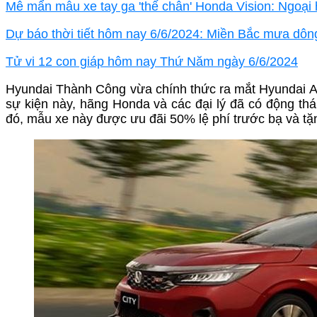
Mê mẩn mẫu xe tay ga 'thế chân' Honda Vision: Ngoại hì
Dự báo thời tiết hôm nay 6/6/2024: Miền Bắc mưa dông
Tử vi 12 con giáp hôm nay Thứ Năm ngày 6/6/2024
Hyundai Thành Công vừa chính thức ra mắt Hyundai Acc
sự kiện này, hãng Honda và các đại lý đã có động thái
đó, mẫu xe này được ưu đãi 50% lệ phí trước bạ và t