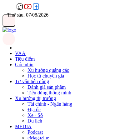
Thứ sáu, 07/08/2026
VAA
Tiêu điểm
Góc nhìn
Xu hướng quảng cáo
Học từ chuyên gia
Tư vấn tiêu dùng
Đánh giá sản phẩm
Tiêu dùng thông minh
Xu hướng thị trường
Tài chính - Ngân hàng
Địa ốc
Xe - Số
Du lịch
MEDIA
Podcast
eMagazine