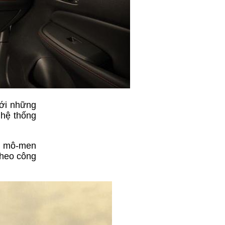
với những
 hệ thống
c, mô-men
theo công