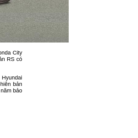
onda City
bản RS có
, Hyundai
phiên bản
1 năm bảo