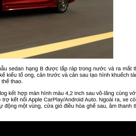
ẫu sedan hạng B được lắp ráp trong nước và ra mắt t
kế kiểu tổ ong, cản trước và cản sau tạo hình khuếch tá
 thể thao.
log kết hợp màn hình màu 4,2 inch sau vô-lăng cùng với
ỗ trợ kết nối Apple CarPlay/Android Auto. Ngoài ra, xe c
tự động một vùng, cửa gió điều hòa ghế sau, âm thanh 8