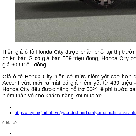
Hiện giá ô tô Honda City được phân phối tại thị trườn
phiên bản G có giá bán 559 triệu đồng, Honda City p
giá 609 triệu đồng.
Giá ô tô Honda City hiện có mức niêm yết cao hơn đ
Accent vừa mới ra mắt có giá niêm yết từ 439 triệu -
Honda City đều được hãng hỗ trợ 50% lệ phí trước bạ 
hiểm thân vỏ cho khách hàng khi mua xe.
https://tiepthigiadinh.vn/gia-o-to-honda-city-uu-dai-lon-de-ca
Chia sẻ