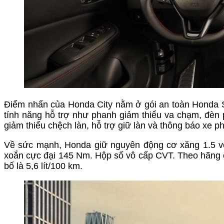
Điểm nhấn của Honda City nằm ở gói an toàn Honda Sen
tính năng hỗ trợ như phanh giảm thiểu va chạm, đèn p
giảm thiểu chệch làn, hỗ trợ giữ làn và thông báo xe p
Về sức mạnh, Honda giữ nguyên động cơ xăng 1.5 với 
xoắn cực đại 145 Nm. Hộp số vô cấp CVT. Theo hãng c
bố là 5,6 lít/100 km.