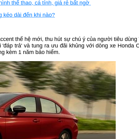
nh thể thao, cá tính, giá rẻ bất ngờ
 kéo dài đến khi nào?
ent thế hệ mới, thu hút sự chú ý của người tiêu dùng 
 'đáp trả' và tung ra ưu đãi khủng với dòng xe Honda C
ặng kèm 1 năm bảo hiểm.