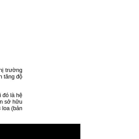
hị trường
n tăng độ
 đó là hệ
òn sở hữu
 loa (bản