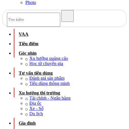
Photo
VAA
Tiêu điểm
Góc nhìn
Xu hướng quảng cáo
Học từ chuyên gia
Tư vấn tiêu dùng
Đánh giá sản phẩm
Tiêu dùng thông minh
Xu hướng thị trường
Tài chính - Ngân hàng
Địa ốc
Xe - Số
Du lịch
Gia đình