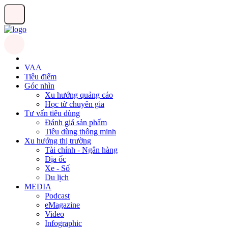
VAA
Tiêu điểm
Góc nhìn
Xu hướng quảng cáo
Học từ chuyên gia
Tư vấn tiêu dùng
Đánh giá sản phẩm
Tiêu dùng thông minh
Xu hướng thị trường
Tài chính - Ngân hàng
Địa ốc
Xe - Số
Du lịch
MEDIA
Podcast
eMagazine
Video
Infographic