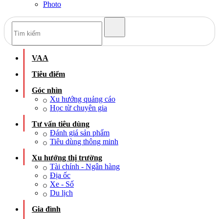
Photo
VAA
Tiêu điểm
Góc nhìn
Xu hướng quảng cáo
Học từ chuyên gia
Tư vấn tiêu dùng
Đánh giá sản phẩm
Tiêu dùng thông minh
Xu hướng thị trường
Tài chính - Ngân hàng
Địa ốc
Xe - Số
Du lịch
Gia đình