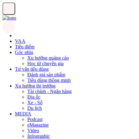
VAA
Tiêu điểm
Góc nhìn
Xu hướng quảng cáo
Học từ chuyên gia
Tư vấn tiêu dùng
Đánh giá sản phẩm
Tiêu dùng thông minh
Xu hướng thị trường
Tài chính - Ngân hàng
Địa ốc
Xe - Số
Du lịch
MEDIA
Podcast
eMagazine
Video
Infographic