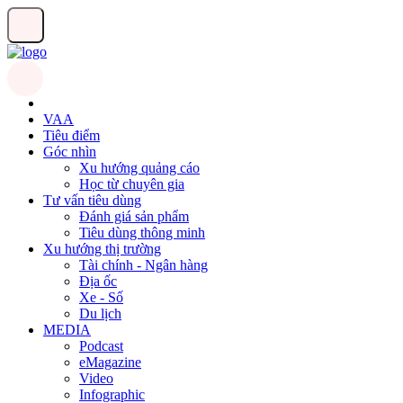
VAA
Tiêu điểm
Góc nhìn
Xu hướng quảng cáo
Học từ chuyên gia
Tư vấn tiêu dùng
Đánh giá sản phẩm
Tiêu dùng thông minh
Xu hướng thị trường
Tài chính - Ngân hàng
Địa ốc
Xe - Số
Du lịch
MEDIA
Podcast
eMagazine
Video
Infographic