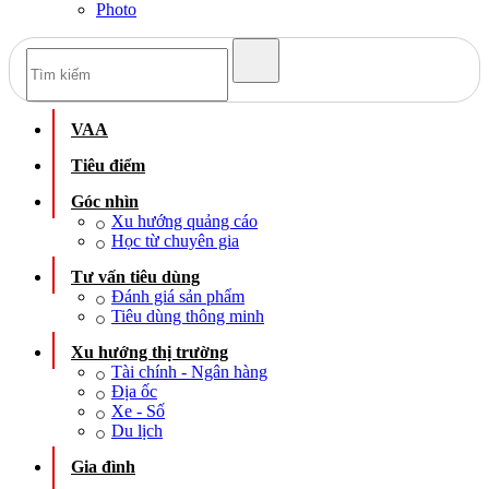
Photo
VAA
Tiêu điểm
Góc nhìn
Xu hướng quảng cáo
Học từ chuyên gia
Tư vấn tiêu dùng
Đánh giá sản phẩm
Tiêu dùng thông minh
Xu hướng thị trường
Tài chính - Ngân hàng
Địa ốc
Xe - Số
Du lịch
Gia đình