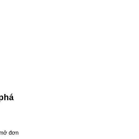
 phá
c mở đơn