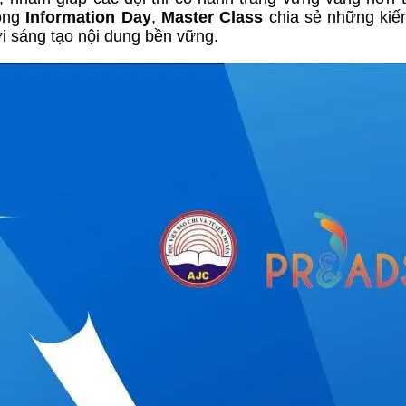
động
Information Day
,
Master Class
chia sẻ những kiế
ới sáng tạo nội dung bền vững.