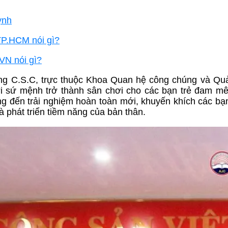
ynh
 TP.HCM nói gì?
VN nói gì?
ng C.S.C, trực thuộc Khoa Quan hệ công chúng và Qu
ới sứ mệnh trở thành sân chơi cho các bạn trẻ đam mê
g đến trải nghiệm hoàn toàn mới, khuyến khích các bạ
 phát triển tiềm năng của bản thân.