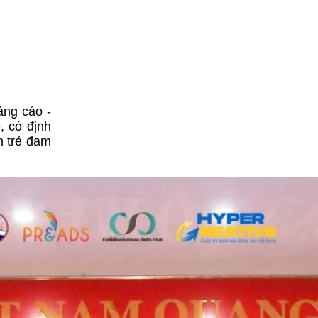
ảng cáo -
, có định
n trẻ đam