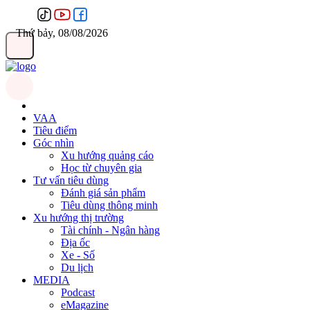
Thứ bảy, 08/08/2026
VAA
Tiêu điểm
Góc nhìn
Xu hướng quảng cáo
Học từ chuyên gia
Tư vấn tiêu dùng
Đánh giá sản phẩm
Tiêu dùng thông minh
Xu hướng thị trường
Tài chính - Ngân hàng
Địa ốc
Xe - Số
Du lịch
MEDIA
Podcast
eMagazine