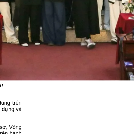
ên
dung trên
y dựng và
 sơ, Vòng
trên hành