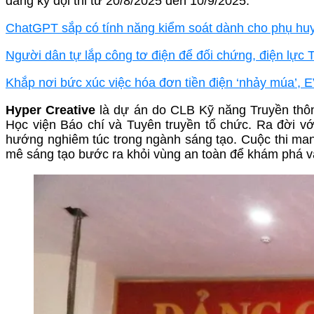
đăng ký đội thi từ 20/8/2025 đến 10/9/2025.
ChatGPT sắp có tính năng kiểm soát dành cho phụ hu
Người dân tự lắp công tơ điện để đối chứng, điện lực
Khắp nơi bức xúc việc hóa đơn tiền điện ‘nhảy múa’, E
Hyper Creative
là dự án do CLB Kỹ năng Truyền thô
Học viện Báo chí và Tuyên truyền tổ chức. Ra đời v
hướng nghiêm túc trong ngành sáng tạo. Cuộc thi man
mê sáng tạo bước ra khỏi vùng an toàn để khám phá và