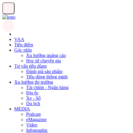
VAA
Tiêu điểm
Góc nhìn
Xu hướng quảng cáo
Học từ chuyên gia
Tư vấn tiêu dùng
Đánh giá sản phẩm
Tiêu dùng thông minh
Xu hướng thị trường
Tài chính - Ngân hàng
Địa ốc
Xe - Số
Du lịch
MEDIA
Podcast
eMagazine
Video
Infographic