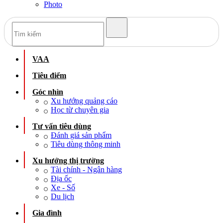
Photo
VAA
Tiêu điểm
Góc nhìn
Xu hướng quảng cáo
Học từ chuyên gia
Tư vấn tiêu dùng
Đánh giá sản phẩm
Tiêu dùng thông minh
Xu hướng thị trường
Tài chính - Ngân hàng
Địa ốc
Xe - Số
Du lịch
Gia đình