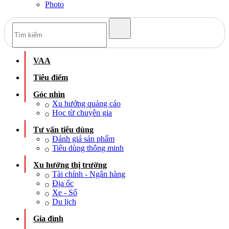
Photo
VAA
Tiêu điểm
Góc nhìn
Xu hướng quảng cáo
Học từ chuyên gia
Tư vấn tiêu dùng
Đánh giá sản phẩm
Tiêu dùng thông minh
Xu hướng thị trường
Tài chính - Ngân hàng
Địa ốc
Xe - Số
Du lịch
Gia đình