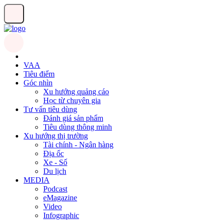
VAA
Tiêu điểm
Góc nhìn
Xu hướng quảng cáo
Học từ chuyên gia
Tư vấn tiêu dùng
Đánh giá sản phẩm
Tiêu dùng thông minh
Xu hướng thị trường
Tài chính - Ngân hàng
Địa ốc
Xe - Số
Du lịch
MEDIA
Podcast
eMagazine
Video
Infographic