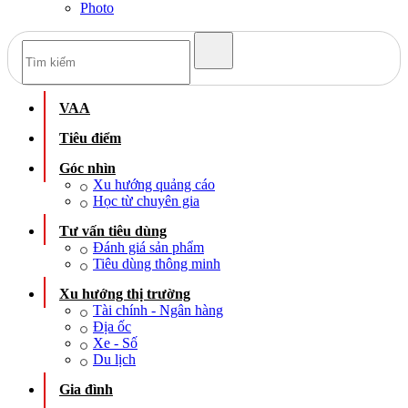
Photo
VAA
Tiêu điểm
Góc nhìn
Xu hướng quảng cáo
Học từ chuyên gia
Tư vấn tiêu dùng
Đánh giá sản phẩm
Tiêu dùng thông minh
Xu hướng thị trường
Tài chính - Ngân hàng
Địa ốc
Xe - Số
Du lịch
Gia đình