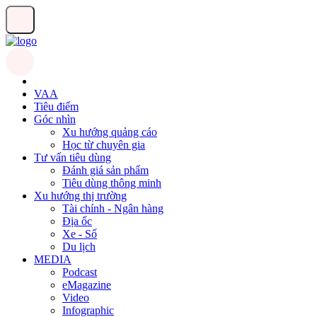
VAA
Tiêu điểm
Góc nhìn
Xu hướng quảng cáo
Học từ chuyên gia
Tư vấn tiêu dùng
Đánh giá sản phẩm
Tiêu dùng thông minh
Xu hướng thị trường
Tài chính - Ngân hàng
Địa ốc
Xe - Số
Du lịch
MEDIA
Podcast
eMagazine
Video
Infographic