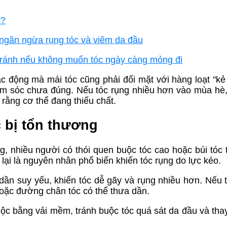
ể?
 ngăn ngừa rụng tóc và viêm da đầu
 tránh nếu không muốn tóc ngày càng mỏng đi
ác động mà mái tóc cũng phải đối mặt với hàng loạt "kẻ
hăm sóc chưa đúng. Nếu tóc rụng nhiều hơn vào mùa hè
 rằng cơ thể đang thiếu chất.
c bị tổn thương
nhiều người có thói quen buộc tóc cao hoặc búi tóc t
i lại là nguyên nhân phổ biến khiến tóc rụng do lực kéo.
dần suy yếu, khiến tóc dễ gãy và rụng nhiều hơn. Nếu t
hoặc đường chân tóc có thể thưa dần.
ộc bằng vải mềm, tránh buộc tóc quá sát da đầu và thay