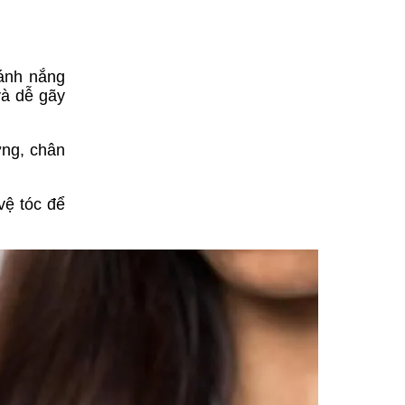
 ánh nắng
và dễ gãy
ờng, chân
vệ tóc để