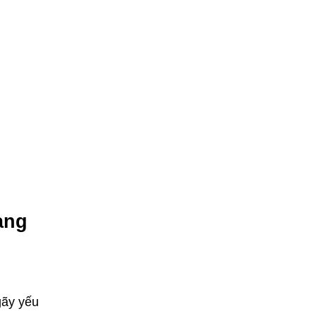
ang
gãy yếu