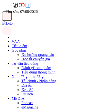
Thứ sáu, 07/08/2026
VAA
Tiêu điểm
Góc nhìn
Xu hướng quảng cáo
Học từ chuyên gia
Tư vấn tiêu dùng
Đánh giá sản phẩm
Tiêu dùng thông minh
Xu hướng thị trường
Tài chính - Ngân hàng
Địa ốc
Xe - Số
Du lịch
MEDIA
Podcast
eMagazine