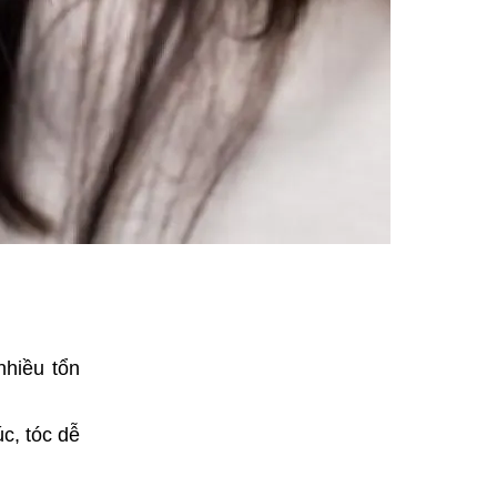
nhiều tổn
c, tóc dễ