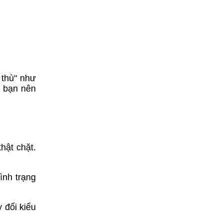
 thù" như
, bạn nên
hật chặt.
ình trạng
 đổi kiểu