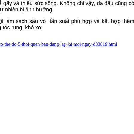
dễ gãy và thiếu sức sống. Không chỉ vậy, da đầu cũng c
tự nhiên bị ảnh hưởng.
ội làm sạch sâu với tần suất phù hợp và kết hợp thê
 tóc rụng, khô xơ.
-co-the-do-5-thoi-quen-ban-dang-lap-lai-moi-ngay-d33819.html