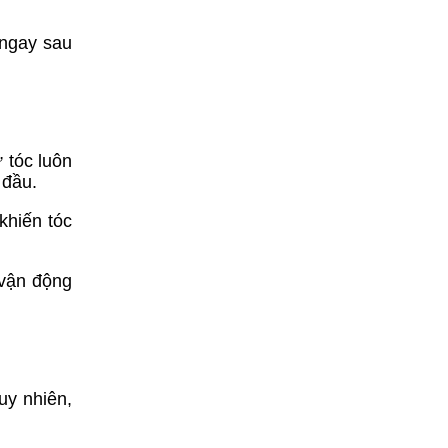
 ngay sau
 tóc luôn
 đầu.
khiến tóc
 vận động
uy nhiên,