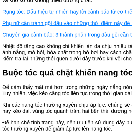
và khô xơ dù không thiếu dưỡng chất.
Rụng tóc: Dấu hiệu tự nhiên hay lời cảnh báo từ cơ th
Phụ nữ cần tránh gội đầu vào những thời điểm này để
Chuyên gia cảnh báo: 3 thành phần trong dầu gội cần
Nhiệt độ tăng cao không chỉ khiến làn da chịu nhiều t
ánh nắng, mồ hôi, hóa chất trong hồ bơi hay cách c
kiểm tra lại những thói quen dưới đây trước khi vội cho
Buộc tóc quá chặt khiến nang tó
Để cảm thấy mát mẻ hơn trong những ngày nắng nóng, 
Tuy nhiên, việc kéo căng tóc liên tục trong thời gian dà
Khi các nang tóc thường xuyên chịu áp lực, chúng sẽ 
này kéo dài, vùng tóc quanh trán, hai bên thái dương 
Để hạn chế tình trạng này, nên ưu tiên sử dụng dây bu
tóc thường xuyên để giảm áp lực lên nang tóc.