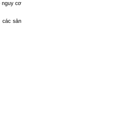
ó nguy cơ
m các sản