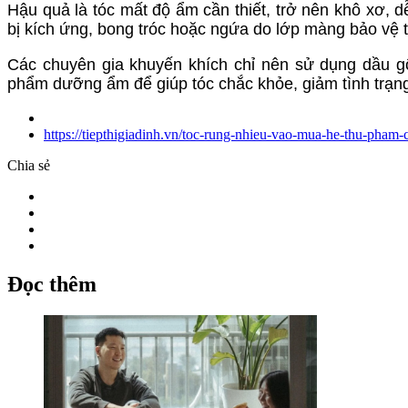
Hậu quả là tóc mất độ ẩm cần thiết, trở nên khô xơ, 
bị kích ứng, bong tróc hoặc ngứa do lớp màng bảo vệ 
Các chuyên gia khuyến khích chỉ nên sử dụng dầu g
phẩm dưỡng ẩm để giúp tóc chắc khỏe, giảm tình trạng
https://tiepthigiadinh.vn/toc-rung-nhieu-vao-mua-he-thu-pham
Chia sẻ
Đọc thêm