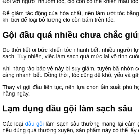
Đối với người nhuộm tóc, clo còn có thể khiến màu tóc
Để giảm tác động của hóa chất, nên làm ướt tóc bằng
khi bơi để loại bỏ lượng clo còn bám trên tóc.
Gội đầu quá nhiều chưa chắc giú
Do thời tiết oi bức khiến tóc nhanh bết, nhiều người 
sạch. Tuy nhiên, việc làm sạch quá mức lại vô tình cuố
Khi hàng rào bảo vệ này bị suy giảm, tuyến bã nhờn c
càng nhanh bết. Đồng thời, tóc cũng dễ khô, yếu và gã
Thay vì gội đầu liên tục, nên lựa chọn tần suất phù h
hằng ngày.
Lạm dụng dầu gội làm sạch sâu
Các loại
dầu gội
làm sạch sâu thường mang lại cảm gi
nếu dùng quá thường xuyên, sản phẩm này có thể lấy đ