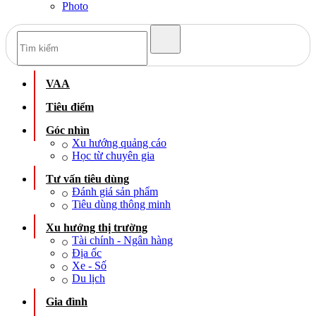
Photo
VAA
Tiêu điểm
Góc nhìn
Xu hướng quảng cáo
Học từ chuyên gia
Tư vấn tiêu dùng
Đánh giá sản phẩm
Tiêu dùng thông minh
Xu hướng thị trường
Tài chính - Ngân hàng
Địa ốc
Xe - Số
Du lịch
Gia đình