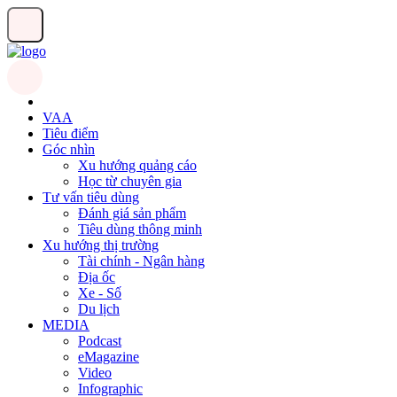
VAA
Tiêu điểm
Góc nhìn
Xu hướng quảng cáo
Học từ chuyên gia
Tư vấn tiêu dùng
Đánh giá sản phẩm
Tiêu dùng thông minh
Xu hướng thị trường
Tài chính - Ngân hàng
Địa ốc
Xe - Số
Du lịch
MEDIA
Podcast
eMagazine
Video
Infographic