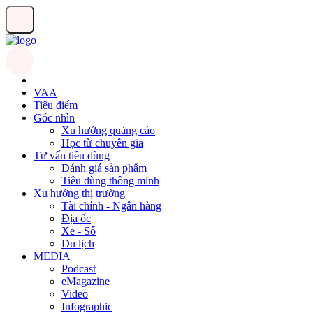
VAA
Tiêu điểm
Góc nhìn
Xu hướng quảng cáo
Học từ chuyên gia
Tư vấn tiêu dùng
Đánh giá sản phẩm
Tiêu dùng thông minh
Xu hướng thị trường
Tài chính - Ngân hàng
Địa ốc
Xe - Số
Du lịch
MEDIA
Podcast
eMagazine
Video
Infographic