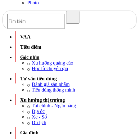
Photo
VAA
Tiêu điểm
Góc nhìn
Xu hướng quảng cáo
Học từ chuyên gia
Tư vấn tiêu dùng
Đánh giá sản phẩm
Tiêu dùng thông minh
Xu hướng thị trường
Tài chính - Ngân hàng
Địa ốc
Xe - Số
Du lịch
Gia đình