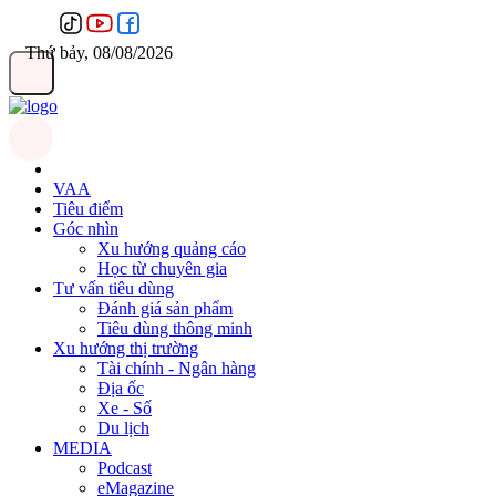
Thứ bảy, 08/08/2026
VAA
Tiêu điểm
Góc nhìn
Xu hướng quảng cáo
Học từ chuyên gia
Tư vấn tiêu dùng
Đánh giá sản phẩm
Tiêu dùng thông minh
Xu hướng thị trường
Tài chính - Ngân hàng
Địa ốc
Xe - Số
Du lịch
MEDIA
Podcast
eMagazine