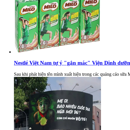
Nestlé Việt Nam tự ý "gắn mác" Viện Dinh dưỡn
Sau khi phát hiện tên mình xuất hiện trong các quảng cáo sữa