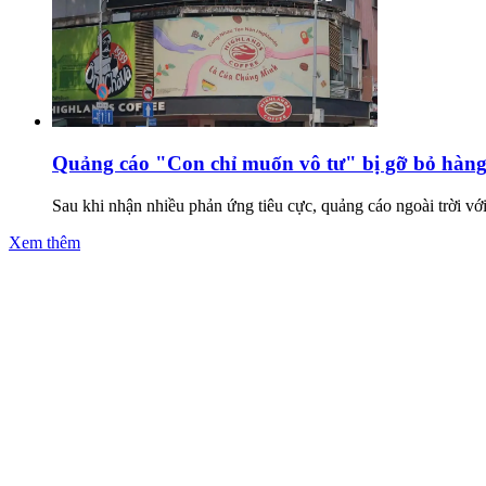
Quảng cáo "Con chỉ muốn vô tư" bị gỡ bỏ hàng
Sau khi nhận nhiều phản ứng tiêu cực, quảng cáo ngoài trời v
Xem thêm