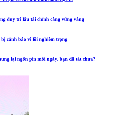
àng duy trì lâu tài chính càng vững vàng
 bị cảnh báo vì lỗi nghiêm trọng
hưng lại ngốn pin mỗi ngày, bạn đã tắt chưa?