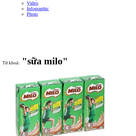
Video
Infographic
Photo
"sữa milo"
Từ khoá: