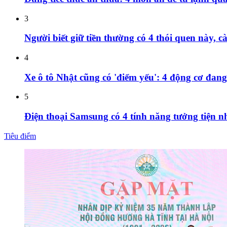
3
Người biết giữ tiền thường có 4 thói quen này, c
4
Xe ô tô Nhật cũng có 'điểm yếu': 4 động cơ đang
5
Điện thoại Samsung có 4 tính năng tưởng tiện n
Tiêu điểm