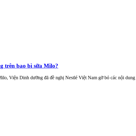
g trên bao bì sữa Milo?
 Milo, Viện Dinh dưỡng đã đề nghị Nestlé Việt Nam gỡ bỏ các nội dung