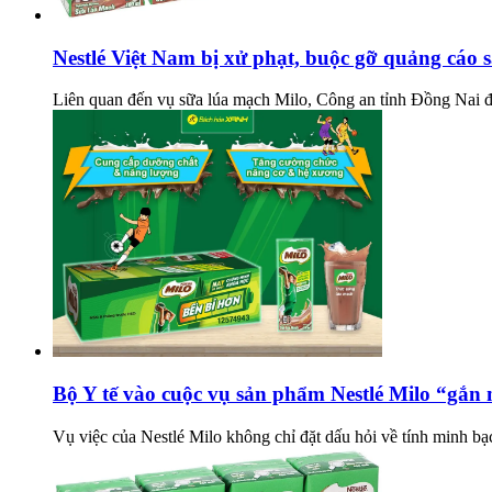
Nestlé Việt Nam bị xử phạt, buộc gỡ quảng cáo 
Liên quan đến vụ sữa lúa mạch Milo, Công an tỉnh Đồng Nai đã
Bộ Y tế vào cuộc vụ sản phẩm Nestlé Milo “gắn
Vụ việc của Nestlé Milo không chỉ đặt dấu hỏi về tính minh b