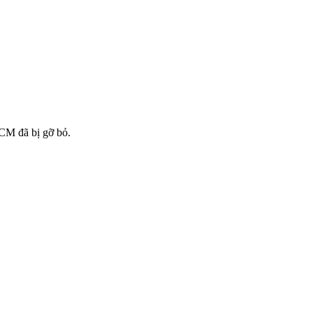
HCM đã bị gỡ bỏ.