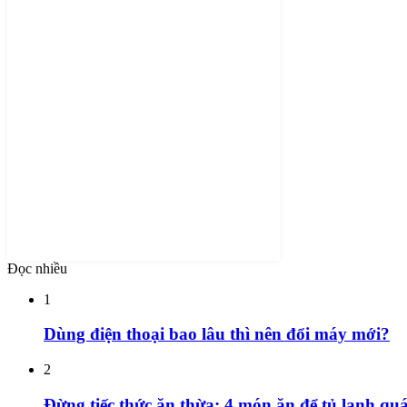
Đọc nhiều
1
Dùng điện thoại bao lâu thì nên đổi máy mới?
2
Đừng tiếc thức ăn thừa: 4 món ăn để tủ lạnh quá