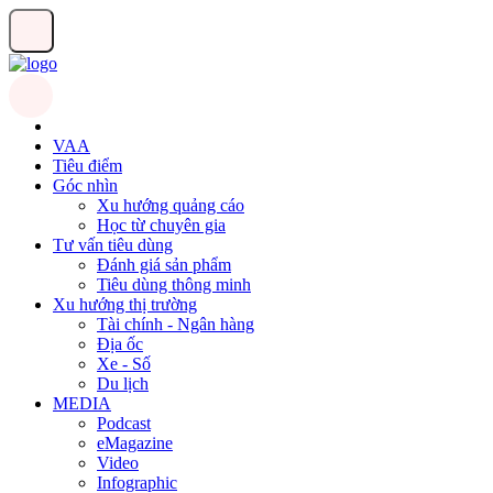
VAA
Tiêu điểm
Góc nhìn
Xu hướng quảng cáo
Học từ chuyên gia
Tư vấn tiêu dùng
Đánh giá sản phẩm
Tiêu dùng thông minh
Xu hướng thị trường
Tài chính - Ngân hàng
Địa ốc
Xe - Số
Du lịch
MEDIA
Podcast
eMagazine
Video
Infographic