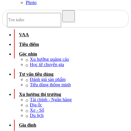
Photo
VAA
Tiêu điểm
Góc nhìn
Xu hướng quảng cáo
Học từ chuyên gia
Tư vấn tiêu dùng
Đánh giá sản phẩm
Tiêu dùng thông minh
Xu hướng thị trường
Tài chính - Ngân hàng
Địa ốc
Xe - Số
Du lịch
Gia đình