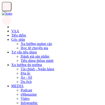
VAA
Tiêu điểm
Góc nhìn
Xu hướng quảng cáo
Học từ chuyên gia
Tư vấn tiêu dùng
Đánh giá sản phẩm
Tiêu dùng thông minh
Xu hướng thị trường
Tài chính - Ngân hàng
Địa ốc
Xe - Số
Du lịch
MEDIA
Podcast
eMagazine
Video
Infographic