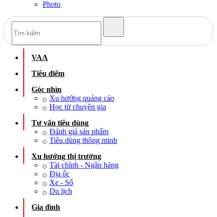
Photo
VAA
Tiêu điểm
Góc nhìn
Xu hướng quảng cáo
Học từ chuyên gia
Tư vấn tiêu dùng
Đánh giá sản phẩm
Tiêu dùng thông minh
Xu hướng thị trường
Tài chính - Ngân hàng
Địa ốc
Xe - Số
Du lịch
Gia đình