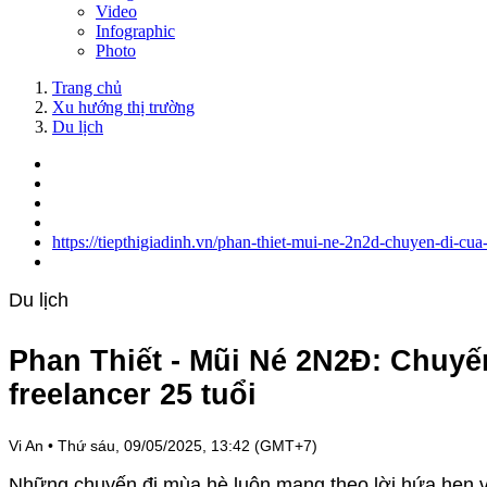
Video
Infographic
Photo
Trang chủ
Xu hướng thị trường
Du lịch
https://tiepthigiadinh.vn/phan-thiet-mui-ne-2n2d-chuyen-di-cu
Du lịch
Phan Thiết - Mũi Né 2N2Đ: Chuyế
freelancer 25 tuổi
Vi An
•
Thứ sáu, 09/05/2025, 13:42 (GMT+7)
Những chuyến đi mùa hè luôn mang theo lời hứa hẹn v