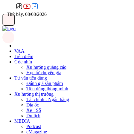
Thứ bảy, 08/08/2026
VAA
Tiêu điểm
Góc nhìn
Xu hướng quảng cáo
Học từ chuyên gia
Tư vấn tiêu dùng
Đánh giá sản phẩm
Tiêu dùng thông minh
Xu hướng thị trường
Tài chính - Ngân hàng
Địa ốc
Xe - Số
Du lịch
MEDIA
Podcast
eMagazine