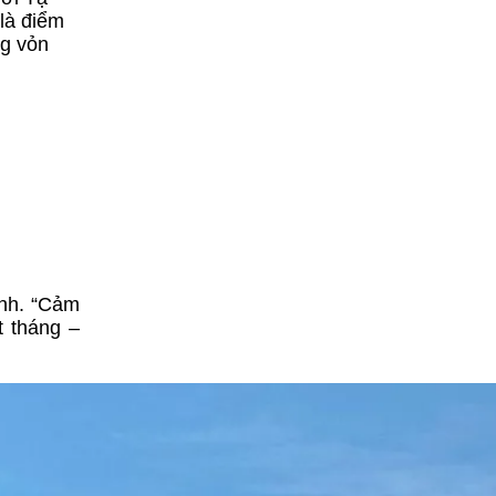
 là điểm
ng vỏn
ình. “Cảm
t tháng –