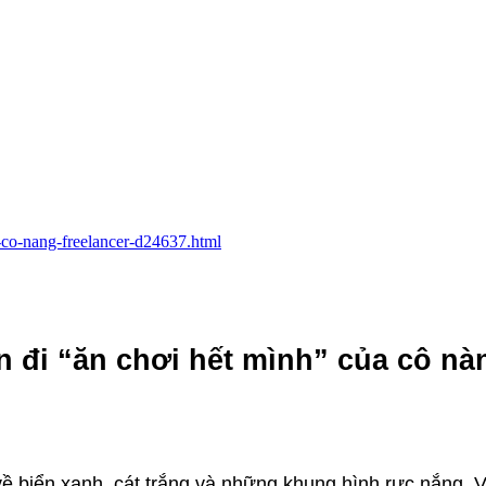
a-co-nang-freelancer-d24637.html
n đi “ăn chơi hết mình” của cô nà
ề biển xanh, cát trắng và những khung hình rực nắng. 