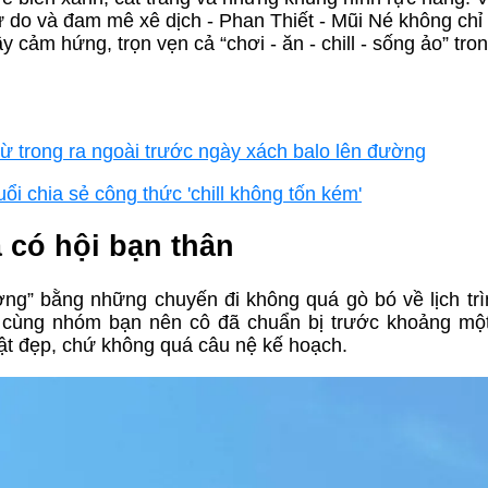
tự do và đam mê xê dịch - Phan Thiết - Mũi Né không chỉ
cảm hứng, trọn vẹn cả “chơi - ăn - chill - sống ảo” tro
từ trong ra ngoài trước ngày xách balo lên đường
ổi chia sẻ công thức 'chill không tốn kém'
 có hội bạn thân
ng” bằng những chuyến đi không quá gò bó về lịch tr
o đi cùng nhóm bạn nên cô đã chuẩn bị trước khoảng mộ
hật đẹp, chứ không quá câu nệ kế hoạch.