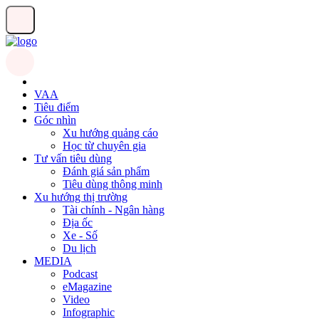
VAA
Tiêu điểm
Góc nhìn
Xu hướng quảng cáo
Học từ chuyên gia
Tư vấn tiêu dùng
Đánh giá sản phẩm
Tiêu dùng thông minh
Xu hướng thị trường
Tài chính - Ngân hàng
Địa ốc
Xe - Số
Du lịch
MEDIA
Podcast
eMagazine
Video
Infographic