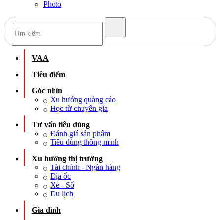
Photo
VAA
Tiêu điểm
Góc nhìn
Xu hướng quảng cáo
Học từ chuyên gia
Tư vấn tiêu dùng
Đánh giá sản phẩm
Tiêu dùng thông minh
Xu hướng thị trường
Tài chính - Ngân hàng
Địa ốc
Xe - Số
Du lịch
Gia đình