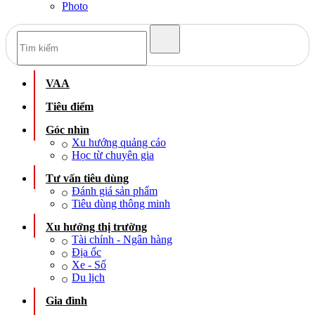
Photo
VAA
Tiêu điểm
Góc nhìn
Xu hướng quảng cáo
Học từ chuyên gia
Tư vấn tiêu dùng
Đánh giá sản phẩm
Tiêu dùng thông minh
Xu hướng thị trường
Tài chính - Ngân hàng
Địa ốc
Xe - Số
Du lịch
Gia đình