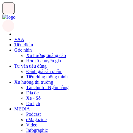
VAA
Tiêu điểm
Góc nhìn
Xu hướng quảng cáo
Học từ chuyên gia
Tư vấn tiêu dùng
Đánh giá sản phẩm
Tiêu dùng thông minh
Xu hướng thị trường
Tài chính - Ngân hàng
Địa ốc
Xe - Số
Du lịch
MEDIA
Podcast
eMagazine
Video
Infographic