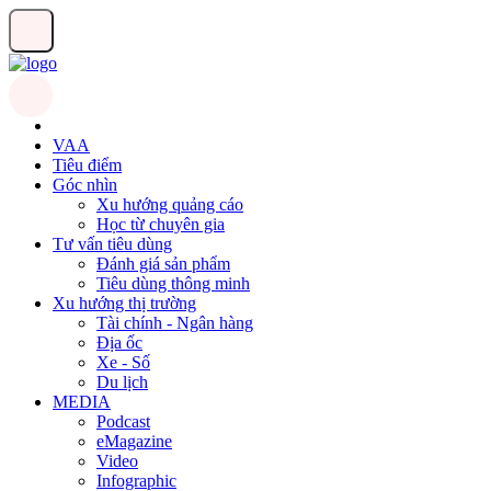
VAA
Tiêu điểm
Góc nhìn
Xu hướng quảng cáo
Học từ chuyên gia
Tư vấn tiêu dùng
Đánh giá sản phẩm
Tiêu dùng thông minh
Xu hướng thị trường
Tài chính - Ngân hàng
Địa ốc
Xe - Số
Du lịch
MEDIA
Podcast
eMagazine
Video
Infographic