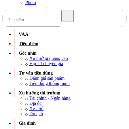
Photo
VAA
Tiêu điểm
Góc nhìn
Xu hướng quảng cáo
Học từ chuyên gia
Tư vấn tiêu dùng
Đánh giá sản phẩm
Tiêu dùng thông minh
Xu hướng thị trường
Tài chính - Ngân hàng
Địa ốc
Xe - Số
Du lịch
Gia đình