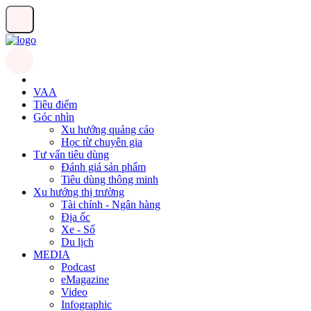
VAA
Tiêu điểm
Góc nhìn
Xu hướng quảng cáo
Học từ chuyên gia
Tư vấn tiêu dùng
Đánh giá sản phẩm
Tiêu dùng thông minh
Xu hướng thị trường
Tài chính - Ngân hàng
Địa ốc
Xe - Số
Du lịch
MEDIA
Podcast
eMagazine
Video
Infographic