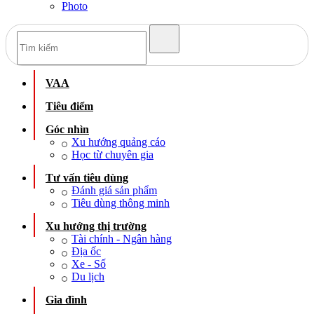
Photo
VAA
Tiêu điểm
Góc nhìn
Xu hướng quảng cáo
Học từ chuyên gia
Tư vấn tiêu dùng
Đánh giá sản phẩm
Tiêu dùng thông minh
Xu hướng thị trường
Tài chính - Ngân hàng
Địa ốc
Xe - Số
Du lịch
Gia đình