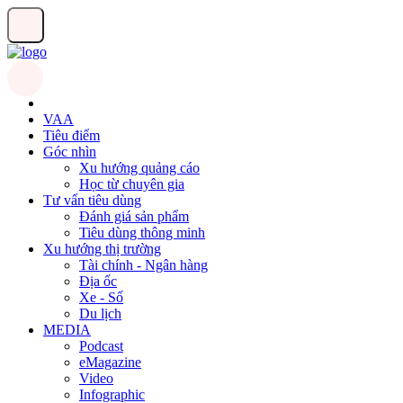
VAA
Tiêu điểm
Góc nhìn
Xu hướng quảng cáo
Học từ chuyên gia
Tư vấn tiêu dùng
Đánh giá sản phẩm
Tiêu dùng thông minh
Xu hướng thị trường
Tài chính - Ngân hàng
Địa ốc
Xe - Số
Du lịch
MEDIA
Podcast
eMagazine
Video
Infographic