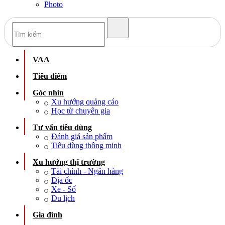
Photo
VAA
Tiêu điểm
Góc nhìn
Xu hướng quảng cáo
Học từ chuyên gia
Tư vấn tiêu dùng
Đánh giá sản phẩm
Tiêu dùng thông minh
Xu hướng thị trường
Tài chính - Ngân hàng
Địa ốc
Xe - Số
Du lịch
Gia đình