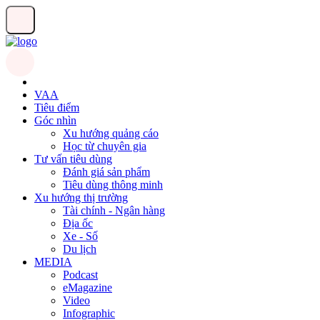
VAA
Tiêu điểm
Góc nhìn
Xu hướng quảng cáo
Học từ chuyên gia
Tư vấn tiêu dùng
Đánh giá sản phẩm
Tiêu dùng thông minh
Xu hướng thị trường
Tài chính - Ngân hàng
Địa ốc
Xe - Số
Du lịch
MEDIA
Podcast
eMagazine
Video
Infographic