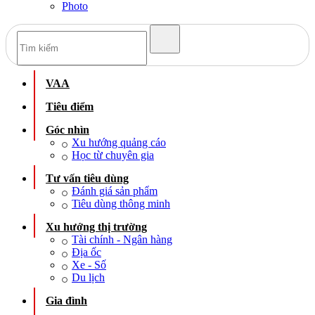
Photo
VAA
Tiêu điểm
Góc nhìn
Xu hướng quảng cáo
Học từ chuyên gia
Tư vấn tiêu dùng
Đánh giá sản phẩm
Tiêu dùng thông minh
Xu hướng thị trường
Tài chính - Ngân hàng
Địa ốc
Xe - Số
Du lịch
Gia đình