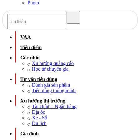
Photo
VAA
Tiêu điểm
Góc nhìn
Xu hướng quảng cáo
Học từ chuyên gia
Tư vấn tiêu dùng
Đánh giá sản phẩm
Tiêu dùng thông minh
Xu hướng thị trường
Tài chính - Ngân hàng
Địa ốc
Xe - Số
Du lịch
Gia đình