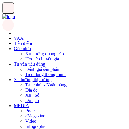
VAA
Tiêu điểm
Góc nhìn
Xu hướng quảng cáo
Học từ chuyên gia
Tư vấn tiêu dùng
Đánh giá sản phẩm
Tiêu dùng thông minh
Xu hướng thị trường
Tài chính - Ngân hàng
Địa ốc
Xe - Số
Du lịch
MEDIA
Podcast
eMagazine
Video
Infographic