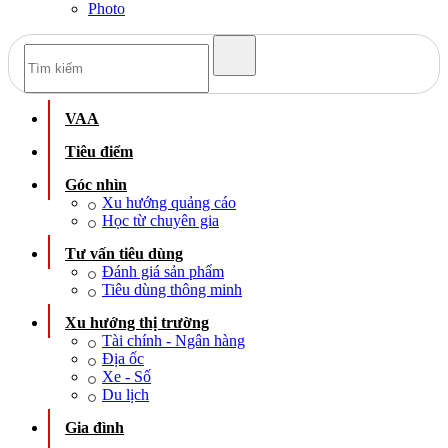
Photo
VAA
Tiêu điểm
Góc nhìn
Xu hướng quảng cáo
Học từ chuyên gia
Tư vấn tiêu dùng
Đánh giá sản phẩm
Tiêu dùng thông minh
Xu hướng thị trường
Tài chính - Ngân hàng
Địa ốc
Xe - Số
Du lịch
Gia đình