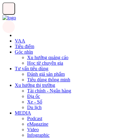
VAA
Tiêu điểm
Góc nhìn
Xu hướng quảng cáo
Học từ chuyên gia
Tư vấn tiêu dùng
Đánh giá sản phẩm
Tiêu dùng thông minh
Xu hướng thị trường
Tài chính - Ngân hàng
Địa ốc
Xe - Số
Du lịch
MEDIA
Podcast
eMagazine
Video
Infographic