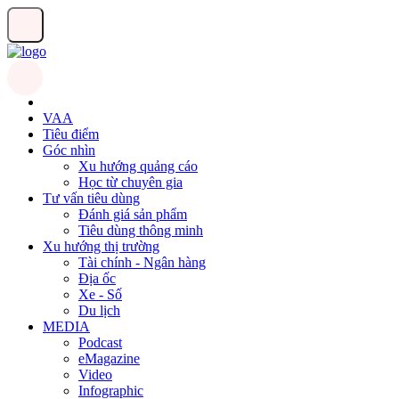
VAA
Tiêu điểm
Góc nhìn
Xu hướng quảng cáo
Học từ chuyên gia
Tư vấn tiêu dùng
Đánh giá sản phẩm
Tiêu dùng thông minh
Xu hướng thị trường
Tài chính - Ngân hàng
Địa ốc
Xe - Số
Du lịch
MEDIA
Podcast
eMagazine
Video
Infographic