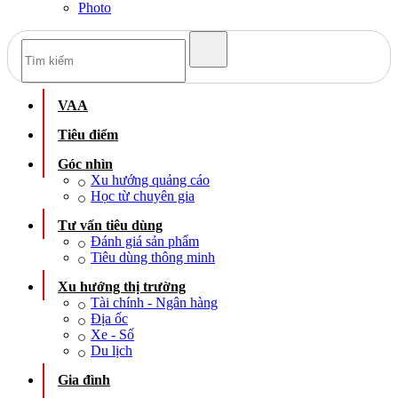
Photo
VAA
Tiêu điểm
Góc nhìn
Xu hướng quảng cáo
Học từ chuyên gia
Tư vấn tiêu dùng
Đánh giá sản phẩm
Tiêu dùng thông minh
Xu hướng thị trường
Tài chính - Ngân hàng
Địa ốc
Xe - Số
Du lịch
Gia đình