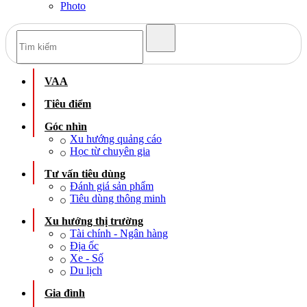
Photo
VAA
Tiêu điểm
Góc nhìn
Xu hướng quảng cáo
Học từ chuyên gia
Tư vấn tiêu dùng
Đánh giá sản phẩm
Tiêu dùng thông minh
Xu hướng thị trường
Tài chính - Ngân hàng
Địa ốc
Xe - Số
Du lịch
Gia đình