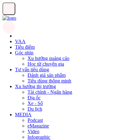
VAA
Tiêu điểm
Góc nhìn
Xu hướng quảng cáo
Học từ chuyên gia
Tư vấn tiêu dùng
Đánh giá sản phẩm
Tiêu dùng thông minh
Xu hướng thị trường
Tài chính - Ngân hàng
Địa ốc
Xe - Số
Du lịch
MEDIA
Podcast
eMagazine
Video
Infographic