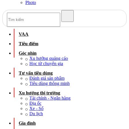
Photo
VAA
Tiêu điểm
Góc nhìn
Xu hướng quảng cáo
Học từ chuyên gia
Tư vấn tiêu dùng
Đánh giá sản phẩm
Tiêu dùng thông minh
Xu hướng thị trường
Tài chính - Ngân hàng
Địa ốc
Xe - Số
Du lịch
Gia đình