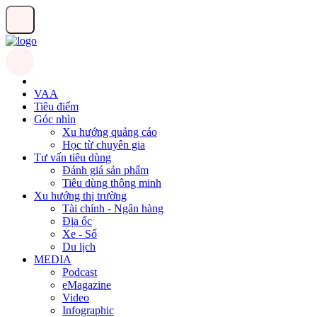
VAA
Tiêu điểm
Góc nhìn
Xu hướng quảng cáo
Học từ chuyên gia
Tư vấn tiêu dùng
Đánh giá sản phẩm
Tiêu dùng thông minh
Xu hướng thị trường
Tài chính - Ngân hàng
Địa ốc
Xe - Số
Du lịch
MEDIA
Podcast
eMagazine
Video
Infographic