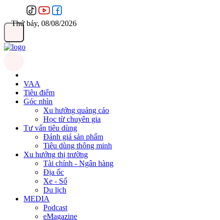
Thứ bảy, 08/08/2026
VAA
Tiêu điểm
Góc nhìn
Xu hướng quảng cáo
Học từ chuyên gia
Tư vấn tiêu dùng
Đánh giá sản phẩm
Tiêu dùng thông minh
Xu hướng thị trường
Tài chính - Ngân hàng
Địa ốc
Xe - Số
Du lịch
MEDIA
Podcast
eMagazine