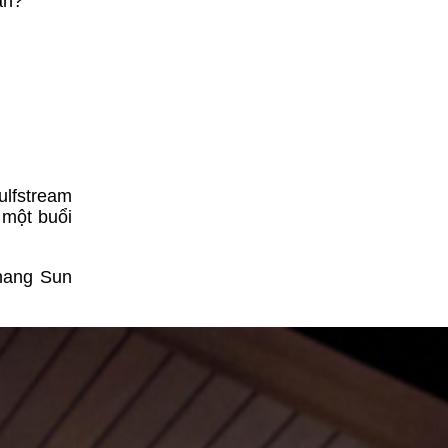
àn?
ulfstream
 một buổi
anang Sun