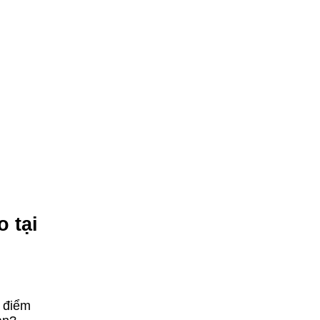
 tại
t điểm