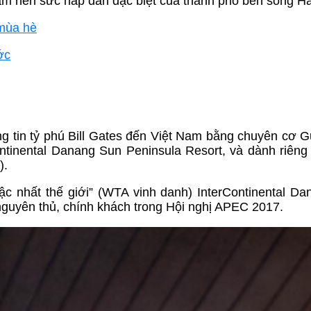
làm nên sức hấp dẫn đặc biệt của thành phố bên sông H
 mùa hè
ớc
g tin tỷ phú Bill Gates đến Việt Nam bằng chuyên cơ G
ntinental Danang Sun Peninsula Resort, và dành riêng
).
ậc nhất thế giới” (WTA vinh danh) InterContinental D
 nguyên thủ, chính khách trong Hội nghị APEC 2017.