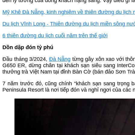
đến lý tưởng của dòng khách hạng sang. Vậy điều gì 
Mỹ Khê Đà Nẵng, kinh nghiệm về thiên đường du lịch
Du lịch Vĩnh Long - Thiên đường du lịch miền sông nư
6 thiên đường du lịch cuối năm trên thế giới
Dồn dập đón tỷ phú
Đầu tháng 3/2024,
Đà Nẵng
từng gây xôn xao với thôn
G650 ER, dừng chân tại khách sạn siêu sang InterCo
thưởng trà Việt Nam tại đỉnh Bàn Cờ (bán đảo Sơn Trà
7 năm trước đó, cũng chính “khách sạn sang trọng b
Peninsula Resort là nơi tiếp đón và nghỉ ngơi của các