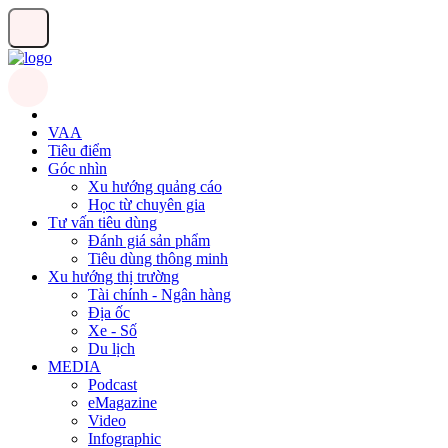
VAA
Tiêu điểm
Góc nhìn
Xu hướng quảng cáo
Học từ chuyên gia
Tư vấn tiêu dùng
Đánh giá sản phẩm
Tiêu dùng thông minh
Xu hướng thị trường
Tài chính - Ngân hàng
Địa ốc
Xe - Số
Du lịch
MEDIA
Podcast
eMagazine
Video
Infographic