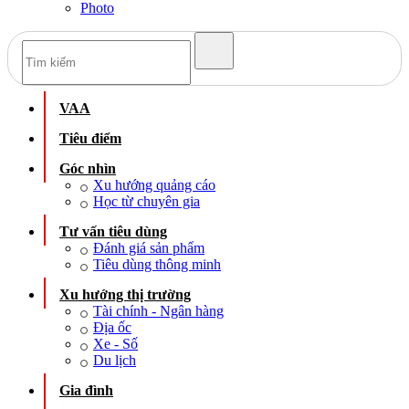
Photo
VAA
Tiêu điểm
Góc nhìn
Xu hướng quảng cáo
Học từ chuyên gia
Tư vấn tiêu dùng
Đánh giá sản phẩm
Tiêu dùng thông minh
Xu hướng thị trường
Tài chính - Ngân hàng
Địa ốc
Xe - Số
Du lịch
Gia đình