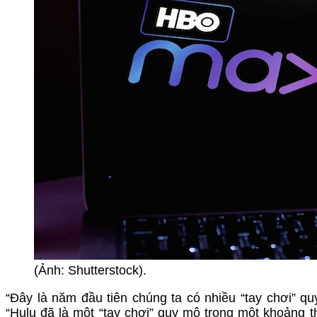
(Ảnh: Shutterstock).
“Đây là năm đầu tiên chúng ta có nhiều “tay chơi” qu
“Hulu đã là một “tay chơi” quy mô trong một khoảng t