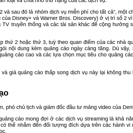
ân loại và chia nhỏ thứ hạng của các dịch vụ.
 2 và sau đó là nhóm dịch vụ miễn phí cho tất cả”, một c
của Disney+ và Warner Bros. Discovery) ở vị trí số 2 vì
g TV truyền thống và các tài sản khác để cộng hưởng
ếp thứ 2 hoặc thứ 3, tuỳ theo quan điểm của các nhà q
 gói nội dung kèm quảng cáo ngày càng tăng. Dù vậy,
 quảng cáo cao và các lựa chọn mục tiêu cho quảng cá
và giá quảng cáo thấp song dịch vụ này lại không thu
tạo
, phó chủ tịch và giám đốc đầu tư mảng video của Dent
quảng cáo mong đợi ở các dịch vụ streaming là khả n
 có thể nhắm đến đối tượng đích dựa trên các hành v
ọc.