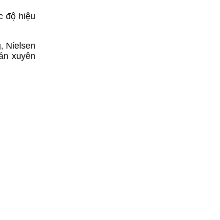
c độ hiệu
, Nielsen
uán xuyên