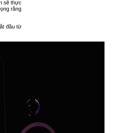
 sẽ thực
vọng rằng
ắt đầu từ