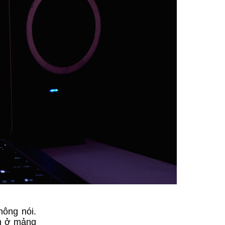
hông nói.
ớn ở mảng