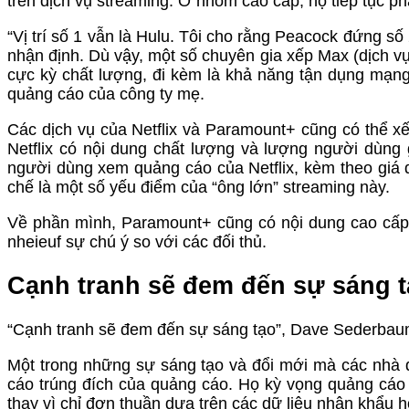
trên dịch vụ streaming. Ở nhóm cao cấp, họ tiếp tục ph
“Vị trí số 1 vẫn là Hulu. Tôi cho rằng Peacock đứng số
nhận định. Dù vậy, một số chuyên gia xếp Max (dịch vụ 
cực kỳ chất lượng, đi kèm là khả năng tận dụng mạn
quảng cáo của công ty mẹ.
Các dịch vụ của Netflix và Paramount+ cũng có thể x
Netflix có nội dung chất lượng và lượng người dùng
người dùng xem quảng cáo của Netflix, kèm theo giá
chế là một số yếu điểm của “ông lớn” streaming này.
Về phần mình, Paramount+ cũng có nội dung cao cấp 
nheieuf sự chú ý so với các đối thủ.
Cạnh tranh sẽ đem đến sự sáng 
“Cạnh tranh sẽ đem đến sự sáng tạo”, Dave Sederbaum
Một trong những sự sáng tạo và đổi mới mà các nhà 
cáo trúng đích của quảng cáo. Họ kỳ vọng quảng cáo
thay vì chỉ đơn thuần dựa trên các dữ liệu nhân khẩu h