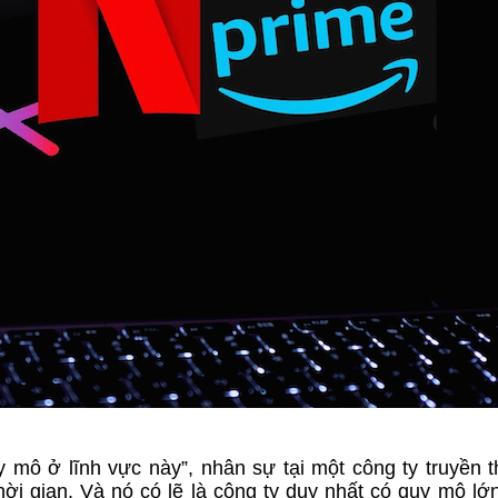
y mô ở lĩnh vực này”, nhân sự tại một công ty truyền t
hời gian. Và nó có lẽ là công ty duy nhất có quy mô l