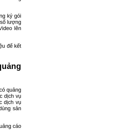
ng ký gói
 số lượng
Video lên
ệu để kết
 quảng
 có quảng
c dịch vụ
c dịch vụ
 dùng sản
quảng cáo