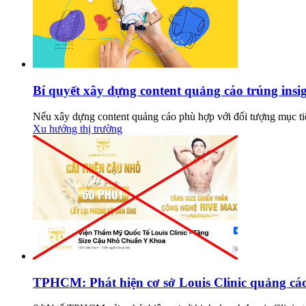
Bí quyết xây dựng content quảng cáo trúng insi
Nếu xây dựng content quảng cáo phù hợp với đối tượng mục tiê
Xu hướng thị trường
TPHCM: Phát hiện cơ sở Louis Clinic quảng cáo