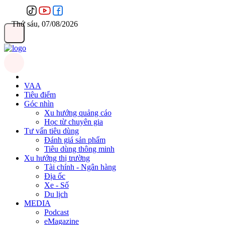
Thứ sáu, 07/08/2026
VAA
Tiêu điểm
Góc nhìn
Xu hướng quảng cáo
Học từ chuyên gia
Tư vấn tiêu dùng
Đánh giá sản phẩm
Tiêu dùng thông minh
Xu hướng thị trường
Tài chính - Ngân hàng
Địa ốc
Xe - Số
Du lịch
MEDIA
Podcast
eMagazine