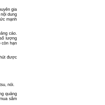
huyên gia
 nội dung
 sức mạnh
uảng cáo.
 số lượng
o còn hạn
 hút được
su, nói.
ăng quảng
i mua sắm