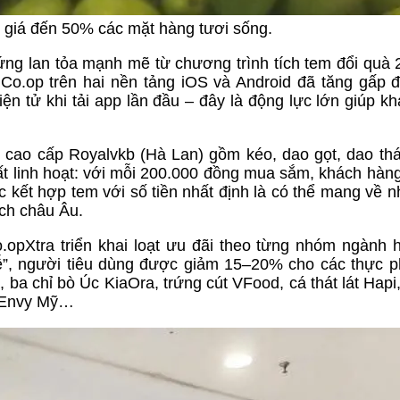
 giá đến 50% các mặt hàng tươi sống.
ứng lan tỏa mạnh mẽ từ chương trình tích tem đổi quà 
 Co.op trên hai nền tảng iOS và Android đã tăng gấp đ
n tử khi tải app lần đầu – đây là động lực lớn giúp k
cao cấp Royalvkb (Hà Lan) gồm kéo, dao gọt, dao thái
ất linh hoạt: với mỗi 200.000 đồng mua sắm, khách hàn
c kết hợp tem với số tiền nhất định là có thể mang về 
ch châu Âu.
opXtra triển khai loạt ưu đãi theo từng nhóm ngành 
lễ”, người tiêu dùng được giảm 15–20% cho các thực 
 ba chỉ bò Úc KiaOra, trứng cút VFood, cá thát lát Hapi
o Envy Mỹ…