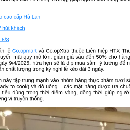
ao cao cấp Hà Lan
' hút khách
 8/3
án lẻ
Co.opmart
và Co.opXtra thuộc Liên hiệp HTX Th
huyến mãi quy mô lớn, giảm giá sâu đến 50% cho hàng
ngày 9/4/2025, hứa hẹn sẽ là dịp mua sắm lý tưởng để n
n chất lượng trong kỳ nghỉ lễ kéo dài 3 ngày.
lần này tập trung mạnh vào nhóm hàng thực phẩm tươi 
(ready to cook) và đồ uống – các mặt hàng được ưa chu
 tiêu dùng trong thời điểm vàng, đồng thời giúp ngườ
ng vị truyền thống.