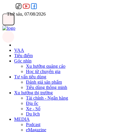
Thứ sáu, 07/08/2026
VAA
Tiêu điểm
Góc nhìn
Xu hướng quảng cáo
Học từ chuyên gia
Tư vấn tiêu dùng
Đánh giá sản phẩm
Tiêu dùng thông minh
Xu hướng thị trường
Tài chính - Ngân hàng
Địa ốc
Xe - Số
Du lịch
MEDIA
Podcast
eMagazine