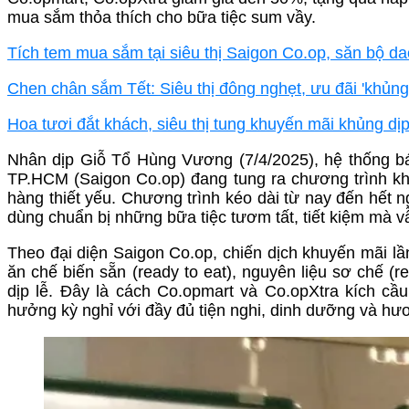
mua sắm thỏa thích cho bữa tiệc sum vầy.
Tích tem mua sắm tại siêu thị Saigon Co.op, săn bộ d
Chen chân sắm Tết: Siêu thị đông nghẹt, ưu đãi 'khủng
Hoa tươi đắt khách, siêu thị tung khuyến mãi khủng dịp
Nhân dịp Giỗ Tổ Hùng Vương (7/4/2025), hệ thống b
TP.HCM (Saigon Co.op) đang tung ra chương trình k
hàng thiết yếu. Chương trình kéo dài từ nay đến hết 
dùng chuẩn bị những bữa tiệc tươm tất, tiết kiệm mà vẫ
Theo đại diện Saigon Co.op, chiến dịch khuyến mãi 
ăn chế biến sẵn (ready to eat), nguyên liệu sơ chế 
dịp lễ. Đây là cách Co.opmart và Co.opXtra kích cầu
hưởng kỳ nghỉ với đầy đủ tiện nghi, dinh dưỡng và hươ