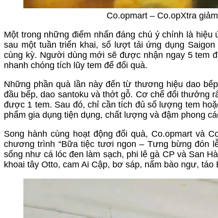
Co.opmart – Co.opXtra giảm
Một trong những điểm nhấn đáng chú ý chính là hiệu 
sau một tuần triển khai, số lượt tải ứng dụng Saigon
cùng kỳ. Người dùng mới sẽ được nhận ngay 5 tem điệ
nhanh chóng tích lũy tem để đổi quà.
Những phần quà lần này đến từ thương hiệu dao bếp 
đầu bếp, dao santoku và thớt gỗ. Cơ chế đổi thưởng r
được 1 tem. Sau đó, chỉ cần tích đủ số lượng tem hoặ
phẩm gia dụng tiện dụng, chất lượng và đậm phong cá
Song hành cùng hoạt động đổi quà, Co.opmart và Co.
chương trình “Bữa tiệc tươi ngon – Tưng bừng đón 
sống như cá lóc đen làm sạch, phi lê gà CP và San Hà,
khoai tây Otto, cam Ai Cập, bơ sáp, nấm bào ngư, tá