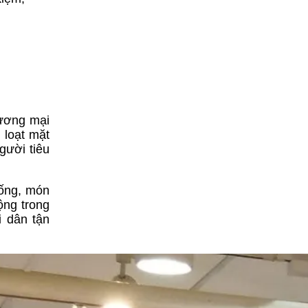
ương mại
 loạt mặt
gười tiêu
sống, món
ộng trong
i dân tận