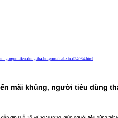
-khung-nguoi-tieu-dung-tha-ho-gom-deal-xin-d24034.html
ến mãi khủng, người tiêu dùng th
dẫn dịp Giỗ Tổ Hùng Vương, giúp người tiêu dùng tiết 