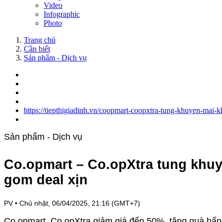
Video
Infographic
Photo
Trang chủ
Cần biết
Sản phẩm - Dịch vụ
https://tiepthigiadinh.vn/coopmart-coopxtra-tung-khuyen-mai
Sản phẩm - Dịch vụ
Co.opmart – Co.opXtra tung khuy
gom deal xịn
PV
•
Chủ nhật, 06/04/2025, 21:16 (GMT+7)
Co.opmart, Co.opXtra giảm giá đến 50%, tặng quà hấp 