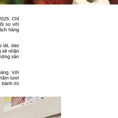
2025. Chỉ
ôi so với
hách hàng
 lát, dao
g sẽ nhận
những sản
hàng. Với
phẩm tươi
, bánh mì