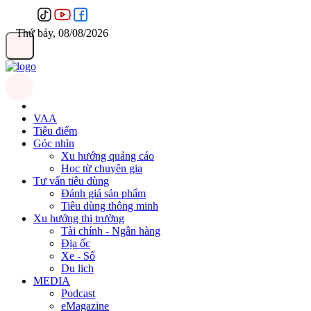
Thứ bảy, 08/08/2026
VAA
Tiêu điểm
Góc nhìn
Xu hướng quảng cáo
Học từ chuyên gia
Tư vấn tiêu dùng
Đánh giá sản phẩm
Tiêu dùng thông minh
Xu hướng thị trường
Tài chính - Ngân hàng
Địa ốc
Xe - Số
Du lịch
MEDIA
Podcast
eMagazine