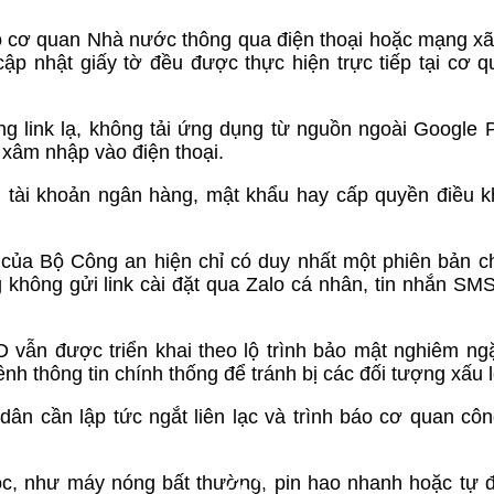
bộ cơ quan Nhà nước thông qua điện thoại hoặc mạng xã
 cập nhật giấy tờ đều được thực hiện trực tiếp tại cơ 
g link lạ, không tải ứng dụng từ nguồn ngoài Google 
xâm nhập vào điện thoại.
n tài khoản ngân hàng, mật khẩu hay cấp quyền điều k
a Bộ Công an hiện chỉ có duy nhất một phiên bản c
hông gửi link cài đặt qua Zalo cá nhân, tin nhắn SMS
D vẫn được triển khai theo lộ trình bảo mật nghiêm ng
ênh thông tin chính thống để tránh bị các đối tượng xấu 
dân cần lập tức ngắt liên lạc và trình báo cơ quan cô
ộc, như máy nóng bất thường, pin hao nhanh hoặc tự 