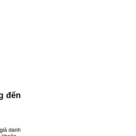
g đến
 giả danh