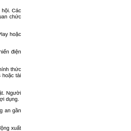
 hội. Các
quan chức
Play hoặc
hiển điện
hính thức
 hoặc tài
ặt. Người
lợi dụng.
ng an gần
động xuất