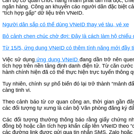
cán bộ cơ quan chức năng nhằm phát tán mã độc, chiếm
ngân hàng. Công an khuyến cáo người dân đặc biệt cản
“tích hợp gấp” dữ liệu trên VNeID.
Người dân sắp có thể dùng VNeID thay vé tàu, vé xe
Bỏ cảnh chen chúc chờ đợi: Đây là cách làm hộ chiếu o
Từ 15/5, ứng dụng VNeID có thêm tính năng mới đầy tiệ
Việc sử dụng
ứng dụng VNeID
đang dần trở nên quen
tích hợp trên nền tảng định danh điện tử. Từ căn cước c
hành chính hiện đã có thể thực hiện trực tuyến thông 
Tuy nhiên, chính sự phổ biến đó lại trở thành “mảnh đ
càng tinh vi.
Theo cảnh báo từ cơ quan công an, thời gian gần đâ
các đối tượng tự xưng là cán bộ Văn phòng đăng ký đấ
Các đối tượng thường thông báo rằng giấy chứng nhậ
đồng bộ hoặc cần tích hợp khẩn cấp lên VNeID theo “
các đường link được gửi qua tin nhắn SMS, Zalo hoặc