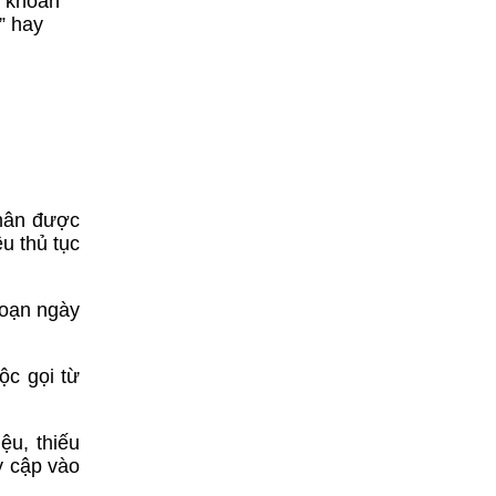
i khoản
” hay
nhân được
u thủ tục
đoạn ngày
ộc gọi từ
ệu, thiếu
y cập vào