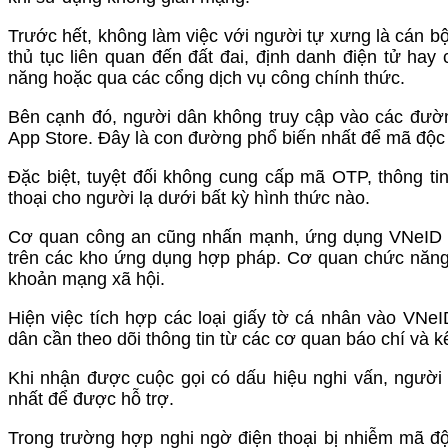
Trước hết, không làm việc với người tự xưng là cán 
thủ tục liên quan đến đất đai, định danh điện tử hay
năng hoặc qua các cổng dịch vụ công chính thức.
Bên cạnh đó, người dân không truy cập vào các đườn
App Store. Đây là con đường phổ biến nhất để mã độc 
Đặc biệt, tuyệt đối không cung cấp mã OTP, thông ti
thoại cho người lạ dưới bất kỳ hình thức nào.
Cơ quan công an cũng nhấn mạnh, ứng dụng VNeID củ
trên các kho ứng dụng hợp pháp. Cơ quan chức năng k
khoản mạng xã hội.
Hiện việc tích hợp các loại giấy tờ cá nhân vào VNeI
dân cần theo dõi thông tin từ các cơ quan báo chí và k
Khi nhận được cuộc gọi có dấu hiệu nghi vấn, người 
nhất để được hỗ trợ.
Trong trường hợp nghi ngờ điện thoại bị nhiễm mã đ