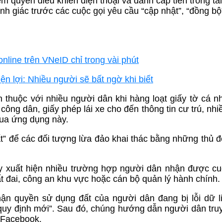
 quyền điều khiển điện thoại và đánh cắp tiền trong tà
h giác trước các cuộc gọi yêu cầu “cập nhật”, “đồng bộ
nline trên VNeID chỉ trong vài phút
n lợi: Nhiều người sẽ bất ngờ khi biết
 thuộc với nhiều người dân khi hàng loạt giấy tờ cá 
ông dân, giấy phép lái xe cho đến thông tin cư trú, nhiề
qua ứng dụng này.
ất” để các đối tượng lừa đảo khai thác bằng những thủ 
y xuất hiện nhiều trường hợp người dân nhận được cu
t đai, công an khu vực hoặc cán bộ quản lý hành chính.
n quyền sử dụng đất của người dân đang bị lỗi dữ li
quy định mới”. Sau đó, chúng hướng dẫn người dân tru
 Facebook.