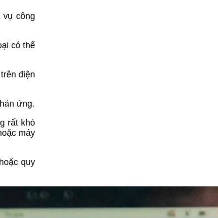
h vụ công
oại có thể
trên điện
phản ứng.
g rất khó
 hoặc máy
 hoặc quy