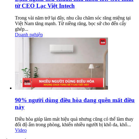
từ CEO Lạc Việt Intech
Trong vài năm trở lại đây, nhu cầu chăm sóc răng miệng tại
Việt Nam tăng mạnh. Từ niềng răng, bọc sứ cho đến cấy
ghép...
Doanh nghiệp
90% người dùng điều hòa đang quên mất điều
này
Điều hòa giúp làm mát hiệu quả nhưng cũng có thể làm thay
đổi độ ẩm trong phòng, khiến nhiều người bị khô da, khô...
Video