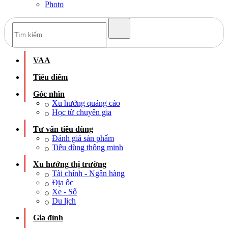
Photo
VAA
Tiêu điểm
Góc nhìn
Xu hướng quảng cáo
Học từ chuyên gia
Tư vấn tiêu dùng
Đánh giá sản phẩm
Tiêu dùng thông minh
Xu hướng thị trường
Tài chính - Ngân hàng
Địa ốc
Xe - Số
Du lịch
Gia đình