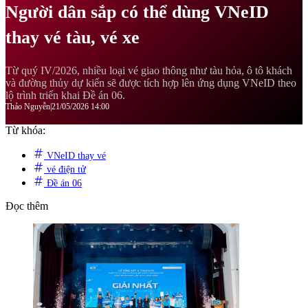
Người dân sắp có thể dùng VNeID
thay vé tàu, vé xe
Từ quý IV/2026, nhiều loại vé giao thông như tàu hỏa, ô tô khách
và đường thủy dự kiến sẽ được tích hợp lên ứng dụng VNeID theo
lộ trình triển khai Đề án 06.
Thảo Nguyễn
|
21/05/2026 14:00
Từ khóa:
VNeID thay vé
vé điện tử
Đề án 06
Đọc thêm