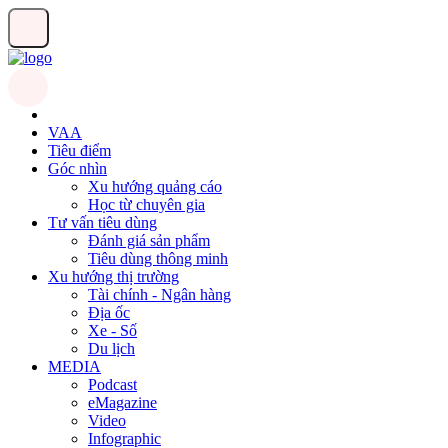
VAA
Tiêu điểm
Góc nhìn
Xu hướng quảng cáo
Học từ chuyên gia
Tư vấn tiêu dùng
Đánh giá sản phẩm
Tiêu dùng thông minh
Xu hướng thị trường
Tài chính - Ngân hàng
Địa ốc
Xe - Số
Du lịch
MEDIA
Podcast
eMagazine
Video
Infographic