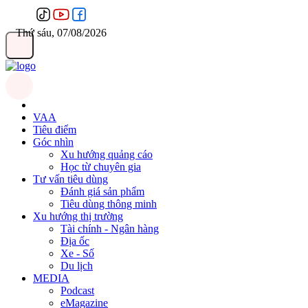
Thứ sáu, 07/08/2026
VAA
Tiêu điểm
Góc nhìn
Xu hướng quảng cáo
Học từ chuyên gia
Tư vấn tiêu dùng
Đánh giá sản phẩm
Tiêu dùng thông minh
Xu hướng thị trường
Tài chính - Ngân hàng
Địa ốc
Xe - Số
Du lịch
MEDIA
Podcast
eMagazine