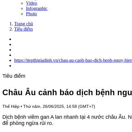
Video
Infographic
Photo
Trang chủ
Tiêu điểm
https://tiepthigiadinh.vn/chau-au-canh-bao-dich-benh-nguy-hie
Tiêu điểm
Châu Âu cảnh báo dịch bệnh nguy 
Thế Hiệp
•
Thứ năm, 26/06/2025, 14:58 (GMT+7)
Dịch bệnh viêm gan A lan nhanh tại 4 nước châu Âu. N
để phòng ngừa rủi ro.