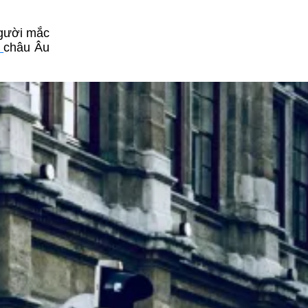
người mắc
h
châu Âu