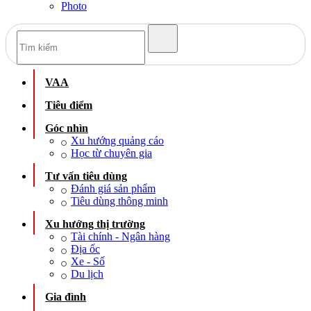
Photo
VAA
Tiêu điểm
Góc nhìn
Xu hướng quảng cáo
Học từ chuyên gia
Tư vấn tiêu dùng
Đánh giá sản phẩm
Tiêu dùng thông minh
Xu hướng thị trường
Tài chính - Ngân hàng
Địa ốc
Xe - Số
Du lịch
Gia đình