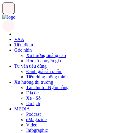
VAA
Tiêu điểm
Góc nhìn
Xu hướng quảng cáo
Học từ chuyên gia
Tư vấn tiêu dùng
Đánh giá sản phẩm
Tiêu dùng thông minh
Xu hướng thị trường
Tài chính - Ngân hàng
Địa ốc
Xe - Số
Du lịch
MEDIA
Podcast
eMagazine
Video
Infographic