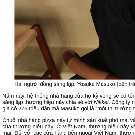
Hai người đồng sáng lập: Yosuke Masuko (bên trái
Năm nay, hệ thống nhà hàng của họ kỳ vọng sẽ có tổn
sáng lập thương hiệu này chia sẻ với
Nikkei
. Công ty 
gia có 276 triệu dân mà Masuko gọi là “một thị trường 
Chuỗi nhà hàng pizza này tự mình sản xuất phô mai và
của thương hiệu này. Ở Việt Nam, thương hiệu này 
mai. Đối với các cửa hàng bên ngoài Việt Nam, thươn