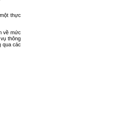
 một thực
ên về mức
 vụ thông
g qua các