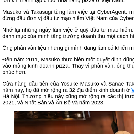
lớn khi thành lập chuỗi nhà hàng pizza ở Việt Nam.
Masuko và Takasugi từng làm việc tại CyberAgent, m
đứng đầu đơn vị đầu tư mạo hiểm Việt Nam của CyberA
Nhớ lại những ngày làm việc ở quỹ đầu tư mạo hiểm, 
danh mục của mình tăng trưởng doanh thu một cách hi
Ông phân vân liệu những gì mình đang làm có khiến m
Đến năm 2011, Masuko thực hiện một quyết định dũng
vào mảng kinh doanh pizza. Thay vì phân vân, ông 
phúc hơn.
Cửa hàng đầu tiên của Yosuke Masuko và Sanae Tak
năm nay, họ đã mở rộng ra 32 địa điểm kinh doanh ở
Hà Nội. Thương hiệu này cũng mở rộng ra các thị tr
2021, và Nhật Bản và Ấn Độ và năm 2023.