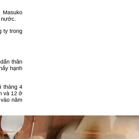
n. Masuko
 nước.
 ty trong
 dấn thân
thấy hạnh
 tháng 4
m và 12 ở
a vào năm