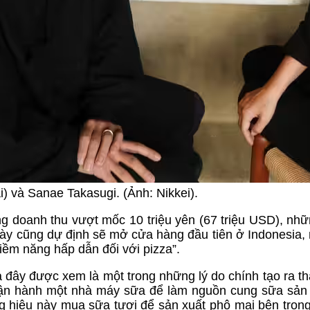
) và Sanae Takasugi. (Ảnh: Nikkei).
g doanh thu vượt mốc 10 triệu yên (67 triệu USD), nh
này cũng dự định sẽ mở cửa hàng đầu tiên ở Indonesia,
tiềm năng hấp dẫn đối với pizza”.
 đây được xem là một trong những lý do chính tạo ra t
vận hành một nhà máy sữa để làm nguồn cung sữa sản
g hiệu này mua sữa tươi để sản xuất phô mai bên tron