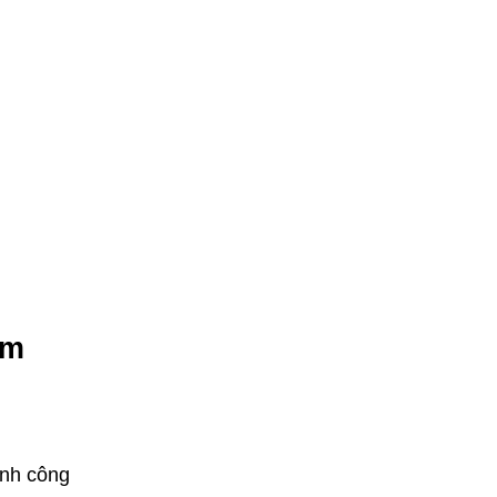
am
ành công