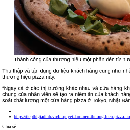
Thành công của thương hiệu một phần đến từ hươn
Thu thập và tận dụng dữ liệu khách hàng cũng như nhân
thương hiệu pizza này.
“Ngay cả ở các thị trường khác nhau và cửa hàng khá
chung của nhân viên sẽ tạo ra niềm tin của khách hàn
soát chất lượng một cửa hàng pizza ở Tokyo, Nhật Bản
https://tiepthigiadinh.vn/bi-quyet-lam-nen-thuong-hieu-pizza-n
Chia sẻ