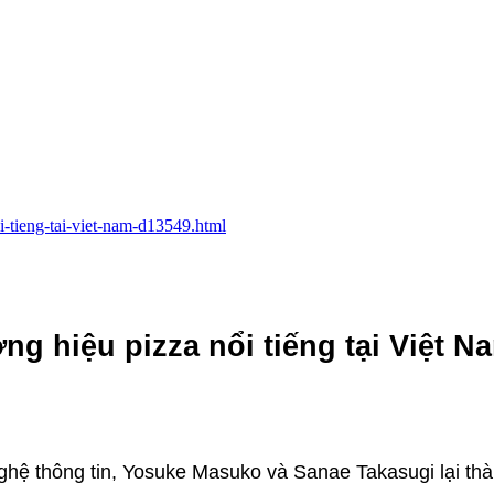
oi-tieng-tai-viet-nam-d13549.html
g hiệu pizza nổi tiếng tại Việt N
ghệ thông tin, Yosuke Masuko và Sanae Takasugi lại th