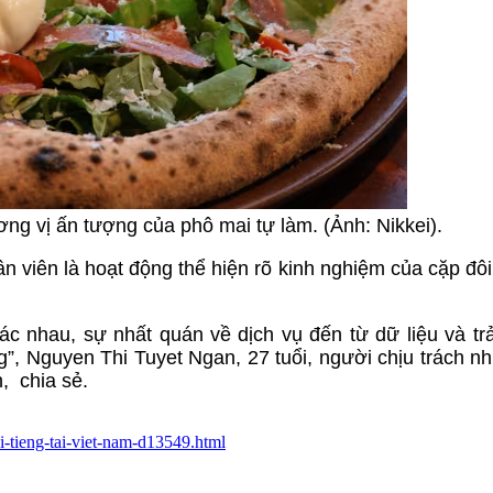
g vị ấn tượng của phô mai tự làm. (Ảnh: Nikkei).
 viên là hoạt động thể hiện rõ kinh nghiệm của cặp đôi
c nhau, sự nhất quán về dịch vụ đến từ dữ liệu và tr
g”, Nguyen Thi Tuyet Ngan, 27 tuổi, người chịu trách n
, chia sẻ.
oi-tieng-tai-viet-nam-d13549.html