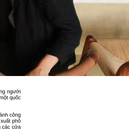
ững người
 một quốc
hành công
 xuất phô
g các cửa