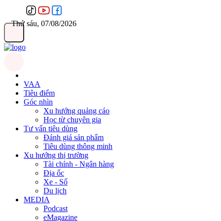
Thứ sáu, 07/08/2026
VAA
Tiêu điểm
Góc nhìn
Xu hướng quảng cáo
Học từ chuyên gia
Tư vấn tiêu dùng
Đánh giá sản phẩm
Tiêu dùng thông minh
Xu hướng thị trường
Tài chính - Ngân hàng
Địa ốc
Xe - Số
Du lịch
MEDIA
Podcast
eMagazine