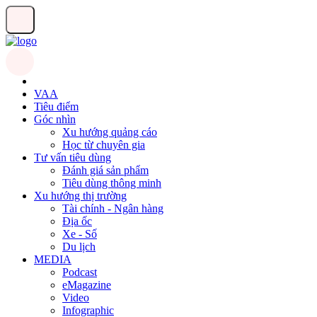
VAA
Tiêu điểm
Góc nhìn
Xu hướng quảng cáo
Học từ chuyên gia
Tư vấn tiêu dùng
Đánh giá sản phẩm
Tiêu dùng thông minh
Xu hướng thị trường
Tài chính - Ngân hàng
Địa ốc
Xe - Số
Du lịch
MEDIA
Podcast
eMagazine
Video
Infographic