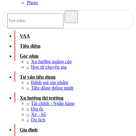
Photo
VAA
Tiêu điểm
Góc nhìn
Xu hướng quảng cáo
Học từ chuyên gia
Tư vấn tiêu dùng
Đánh giá sản phẩm
Tiêu dùng thông minh
Xu hướng thị trường
Tài chính - Ngân hàng
Địa ốc
Xe - Số
Du lịch
Gia đình