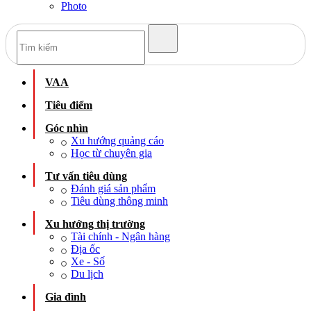
Photo
VAA
Tiêu điểm
Góc nhìn
Xu hướng quảng cáo
Học từ chuyên gia
Tư vấn tiêu dùng
Đánh giá sản phẩm
Tiêu dùng thông minh
Xu hướng thị trường
Tài chính - Ngân hàng
Địa ốc
Xe - Số
Du lịch
Gia đình