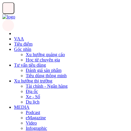
VAA
Tiêu điểm
Góc nhìn
Xu hướng quảng cáo
Học từ chuyên gia
Tư vấn tiêu dùng
Đánh giá sản phẩm
Tiêu dùng thông minh
Xu hướng thị trường
Tài chính - Ngân hàng
Địa ốc
Xe - Số
Du lịch
MEDIA
Podcast
eMagazine
Video
Infographic