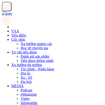
VAA
Tiêu điểm
Góc nhìn
Xu hướng quảng cáo
Học từ chuyên gia
Tư vấn tiêu dùng
Đánh giá sản phẩm
Tiêu dùng thông minh
Xu hướng thị trường
Tài chính - Ngân hàng
Địa ốc
Xe - Số
Du lịch
MEDIA
Podcast
eMagazine
Video
Infographic