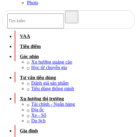
Photo
VAA
Tiêu điểm
Góc nhìn
Xu hướng quảng cáo
Học từ chuyên gia
Tư vấn tiêu dùng
Đánh giá sản phẩm
Tiêu dùng thông minh
Xu hướng thị trường
Tài chính - Ngân hàng
Địa ốc
Xe - Số
Du lịch
Gia đình